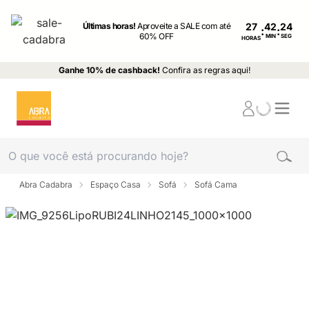
Últimas horas!
Aproveite a SALE com até
27
:
:
60% OFF
MIN
SEG
HORAS
Ganhe 10% de cashback!
Confira as regras aqui!
Abra Cadabra
Espaço Casa
Sofá
Sofá Cama