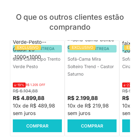
O que os outros clientes estão
comprando
EXCLUSIVO
EXCLUSIVO
EXCLU
PRONTA ENTREGA
PRONTA ENTREGA
PRON
Sofá-Cama Lipo Trento
Sofá-Cama Mira
Sofá-Ca
Verde Pesto
Solteiro Trend - Castor
Cinza
Saturno
-19%
R$ 1.205 OFF
-27%
R$
R$ 6.104,88
R$ 5.55
R$ 4.899,88
R$ 2.199,88
R$ 3.9
10x de R$ 489,98
10x de R$ 219,98
10x de
sem juros
sem juros
sem jur
COMPRAR
COMPRAR
C