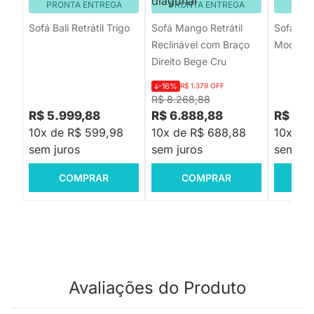
PRONTA ENTREGA
PRONTA ENTREGA
PRON
Sofá Bali Retrátil Trigo
Sofá Mango Retrátil
Sofá Imi 
Reclinável com Braço
Modular 
Direito Bege Cru
-16%
R$ 1.379 OFF
R$ 8.268,88
R$ 5.999,88
R$ 6.888,88
R$ 8.8
10x de R$ 599,98
10x de R$ 688,88
10x de
sem juros
sem juros
sem jur
COMPRAR
COMPRAR
C
Avaliações do Produto