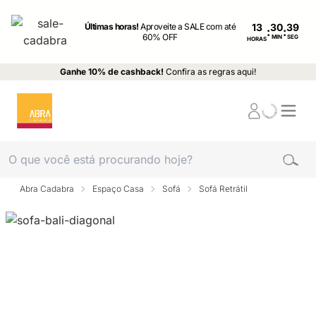
Últimas horas!
Aproveite a SALE com até
13
:
:
60% OFF
MIN
SEG
HORAS
Ganhe 10% de cashback!
Confira as regras aqui!
Abra Cadabra
Espaço Casa
Sofá
Sofá Retrátil