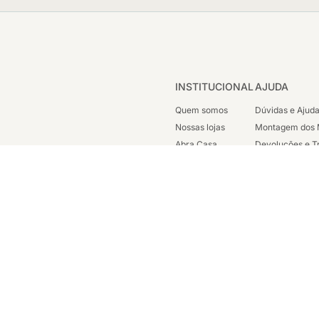
INSTITUCIONAL
AJUDA
Quem somos
Dúvidas e Ajud
Nossas lojas
Montagem dos 
Abra Casa
Devoluções e T
Cashback
Segunda Via de
Nossas Campanhas
Trabalhe Cono
Vendas Corpora
ondicionada a disponibilidade em nosso estoque. Todos os direitos reservados 
sc. est: 87.290.778 - Avenida Henrique Valadares, 23 Sala 1204 - Parte - Cen