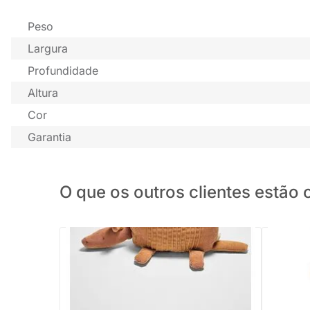
Peso
Largura
Profundidade
Altura
Cor
Garantia
O que os outros clientes estã
PRONTA ENTREGA
Boneco de Pelúcia Tatu Cadu em Veludo
Boneca M
Cotelê - Caramelo 38cm
- 5364