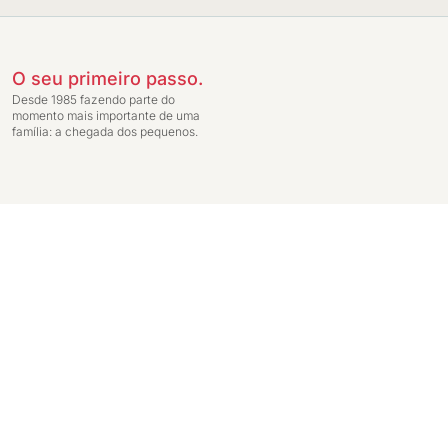
O seu primeiro passo.
Desde 1985 fazendo parte do
momento mais importante de uma
família: a chegada dos pequenos.
Preços exclusivos para compras através da loja virtual. Entrega do pedido c
Ginga Comércio de Móveis e Decorações LTDA - CNPJ: 14.747.549/0001-59 - In
Janeiro - RJ 20231-030