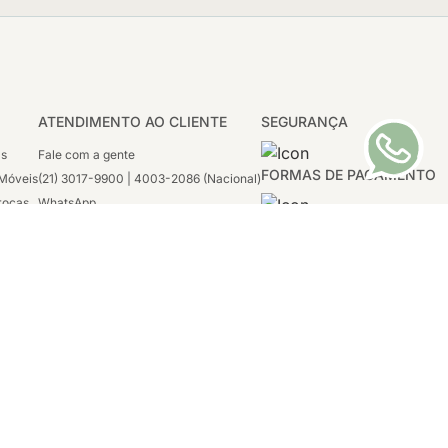
ATENDIMENTO AO CLIENTE
SEGURANÇA
as
Fale com a gente
FORMAS DE PAGAMENTO
Móveis
(21) 3017-9900 | 4003-2086 (Nacional)
rocas
WhatsApp
 Boleto
(21) 97117-4398
sco
2ª a 6ª - 08h às 21h
tivas
Sábado: 08h às 12h (apenas WhatsApp)
1996-2020
tro, Rio de
Tecnologia:
VTEX, Deco