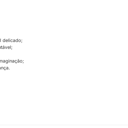
l delicado;
tável;
imaginação;
ança.