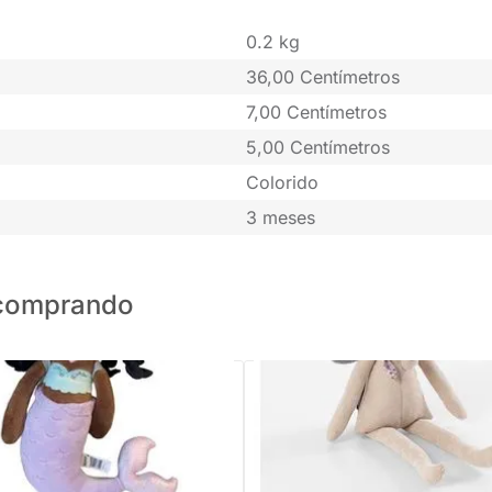
0.2 kg
36,00 Centímetros
7,00 Centímetros
5,00 Centímetros
Colorido
3 meses
o comprando
PRONTA ENTREGA
PRONTA ENTREGA
etoo Angela Sereia Alana 33cm
Elefanta Vick com Cachecol