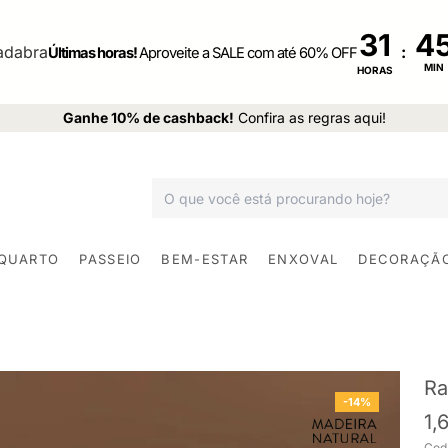
31
:
Últimas horas!
Aproveite a SALE com até 60% OFF
MIN
HORAS
Ganhe 10% de cashback!
Confira as regras aqui!
 QUARTO
PASSEIO
BEM-ESTAR
ENXOVAL
DECORAÇÃ
Ra
-14%
1,
Cod