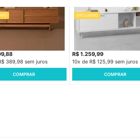
IVO
EXCLUSIVO
PRONTA ENTREGA
PRONTA ENTREGA
 3 Portas e 1 Gaveta Natural -
Rack Friso 1 Porta Off White e Br
1,80m
,88
R$ 3.499,88
-16%
Economize R$ 780
-63%
Economize R$ 2.
99,88
R$ 1.259,99
R$ 389,98 sem juros
10x de R$ 125,99 sem juros
COMPRAR
COMPRAR