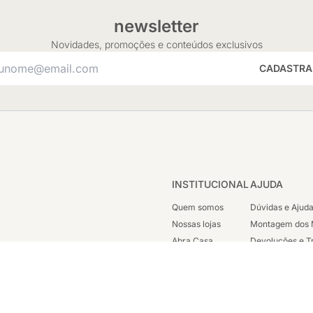
newsletter
Novidades, promoções e conteúdos exclusivos
CADASTRA
INSTITUCIONAL
AJUDA
Quem somos
Dúvidas e Ajud
Nossas lojas
Montagem dos 
Abra Casa
Devoluções e T
Cashback
Segunda Via de
Nossas Campanhas
Trabalhe Cono
Vendas Corpora