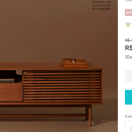
pro
R$ 
R$
10x
Con