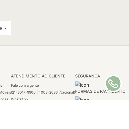
R >
ATENDIMENTO AO CLIENTE
SEGURANÇA
as
Fale com a gente
FORMAS DE PAGAMENTO
Móveis
(21) 3017-9900 | 4003-2086 (Nacional)
rocas
WhatsApp
 Boleto
(21) 97117-4398
sco
2ª a 6ª - 08h às 21h
tivas
Sábado: 08h às 12h (apenas WhatsApp)