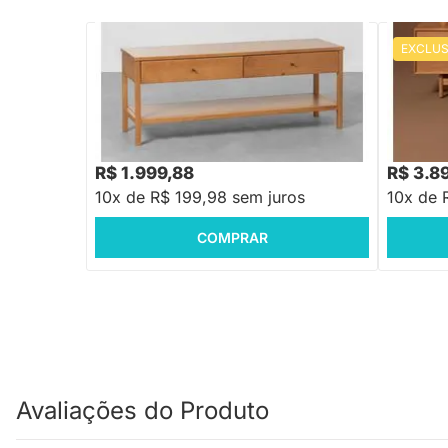
EXCLUS
PRONTA ENTREGA
Rack Alika 2 Gavetas Tammi - 1,13m
Rack Nori
1,80m
R$ 4.679
R$ 1.999,88
R$ 3.8
10x de R$ 199,98 sem juros
10x de 
COMPRAR
Avaliações do Produto