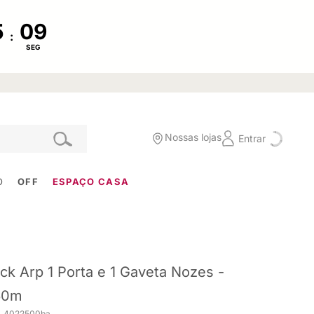
:
SEG
Nossas lojas
Entrar
O
OFF
ESPAÇO CASA
ck Arp 1 Porta e 1 Gaveta Nozes -
60m
. 4022500ba