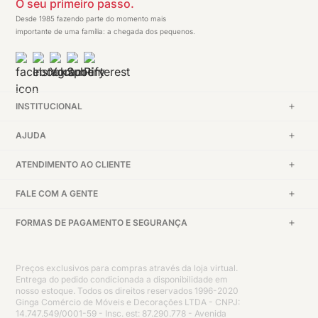
O seu primeiro passo.
Desde 1985 fazendo parte do momento mais
importante de uma família: a chegada dos pequenos.
INSTITUCIONAL
AJUDA
ATENDIMENTO AO CLIENTE
FALE COM A GENTE
FORMAS DE PAGAMENTO E SEGURANÇA
Preços exclusivos para compras através da loja virtual.
Entrega do pedido condicionada a disponibilidade em
nosso estoque. Todos os direitos reservados 1996-2020
Ginga Comércio de Móveis e Decorações LTDA - CNPJ:
14.747.549/0001-59 - Insc. est: 87.290.778 - Avenida