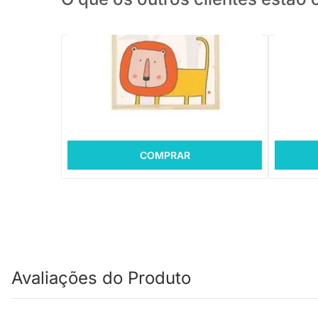
PRONTA ENTREGA
Quadro Animais Floresta - Leão
Quadro M
R$ 112,88
R$ 112
10x de R$ 11,28 sem juros
10x de 
COMPRAR
Avaliações do Produto