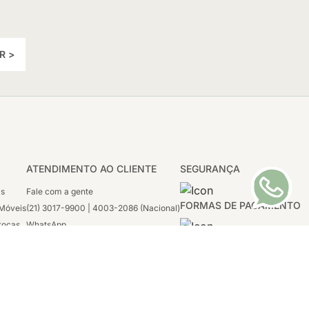
R >
ATENDIMENTO AO CLIENTE
SEGURANÇA
as
Fale com a gente
FORMAS DE PAGAMENTO
Móveis
(21) 3017-9900 | 4003-2086 (Nacional)
rocas
WhatsApp
 Boleto
(21) 97117-4398
sco
2ª a 6ª - 08h às 21h
tivas
Sábado: 08h às 12h (apenas WhatsApp)