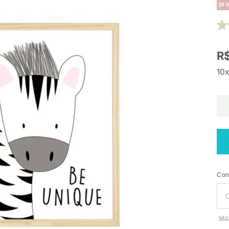
pro
R$
10x
Con
NÃO 