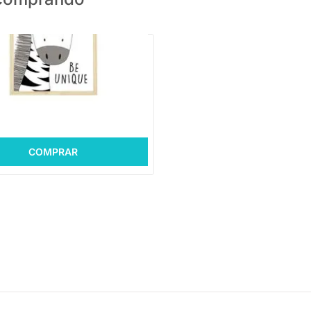
PRONTA ENTREGA
ara - Zebra
,88
R$ 11,28 sem juros
COMPRAR