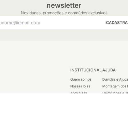
newsletter
Novidades, promoções e conteúdos exclusivos
CADASTRA
INSTITUCIONAL
AJUDA
Quem somos
Dúvidas e Ajud
Nossas lojas
Montagem dos 
Abra Casa
Devoluções e T
Cashback
Segunda Via de
Nossas Campanhas
Trabalhe Cono
Vendas Corpora