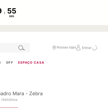
:
SEG
Nossas lojas
Entrar
O
OFF
ESPAÇO CASA
adro Mara - Zebra
. 7440200ze