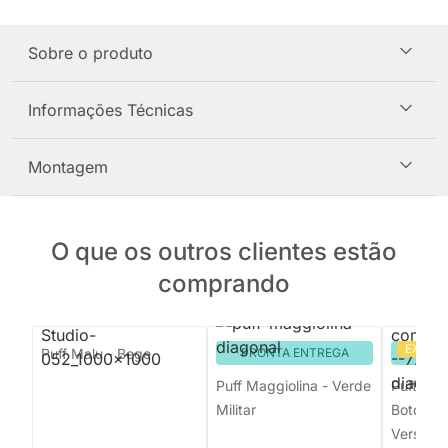
Sobre o produto
Informações Técnicas
Montagem
O que os outros clientes estão
comprando
EXCLU
Puff Malu - Bege
PRONTA ENTREGA
PRON
Puff Maggiolina - Verde
Puff Cir
Militar
Botonê 
Versalhe