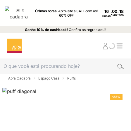
Últimas horas!
Aproveite a SALE com até
16
:
:
60% OFF
MIN
SEG
HORAS
Ganhe 10% de cashback!
Confira as regras aqui!
Abra Cadabra
Espaço Casa
Puffs
-22%