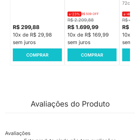
72cmx4
-23%
R$ 509 OFF
-48%
R$
R$ 2.209,88
R$ 499,
R$ 299,88
R$ 1.699,99
R$ 259
10x de R$ 29,98
10x de R$ 169,99
10x de
sem juros
sem juros
sem jur
COMPRAR
COMPRAR
C
Avaliações do Produto
Avaliações