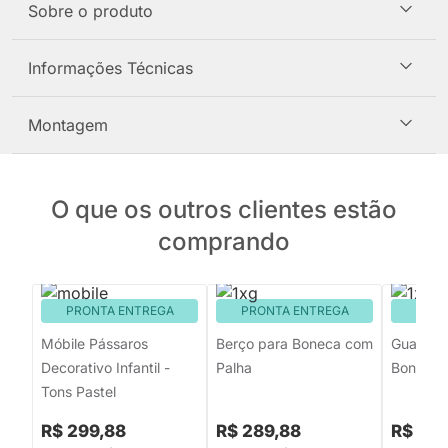
Sobre o produto
Informações Técnicas
Montagem
O que os outros clientes estão
comprando
PRONTA ENTREGA
PRONTA ENTREGA
PRON
Móbile Pássaros
Berço para Boneca com
Guarda 
Decorativo Infantil -
Palha
Bonecas
Tons Pastel
R$ 299,88
R$ 289,88
R$ 38