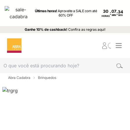
Últimas horas!
Aproveite a SALE com até
30
:
:
60% OFF
MIN
SEG
HORAS
Ganhe 10% de cashback!
Confira as regras aqui!
Abra Cadabra
Brinquedos