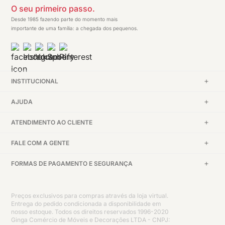
O seu primeiro passo.
Desde 1985 fazendo parte do momento mais
importante de uma família: a chegada dos pequenos.
INSTITUCIONAL
AJUDA
ATENDIMENTO AO CLIENTE
FALE COM A GENTE
FORMAS DE PAGAMENTO E SEGURANÇA
Preços exclusivos para compras através da loja virtual.
Entrega do pedido condicionada a disponibilidade em
nosso estoque. Todos os direitos reservados 1996-2020
Ginga Comércio de Móveis e Decorações LTDA - CNPJ: