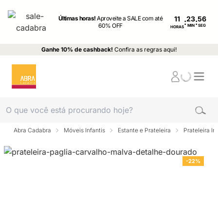
Últimas horas!
Aproveite a SALE com até
11
:
:
60% OFF
MIN
SEG
HORAS
Ganhe 10% de cashback!
Confira as regras aqui!
Abra Cadabra
Móveis Infantis
Estante e Prateleira
Prateleira Inf
-22%