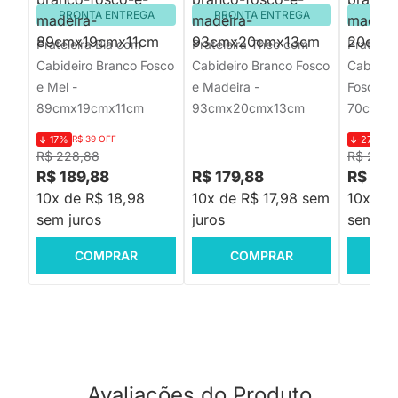
PRONTA ENTREGA
PRONTA ENTREGA
PRON
Prateleira Bia com
Prateleira Theo com
Pratelei
Cabideiro Branco Fosco
Cabideiro Branco Fosco
Cabidei
e Mel -
e Madeira -
Fosco e 
89cmx19cmx11cm
93cmx20cmx13cm
70cmx2
-17%
R$ 39 OFF
-27%
R$
R$ 228,88
R$ 219,
R$ 189,88
R$ 179,88
R$ 159
10x de R$ 18,98
10x de R$ 17,98 sem
10x de 
sem juros
juros
sem jur
COMPRAR
COMPRAR
C
Avaliações do Produto