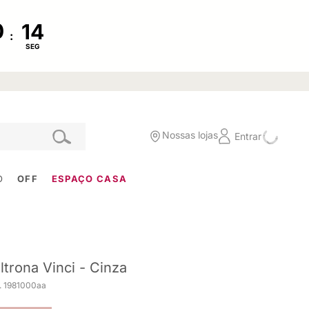
:
SEG
Nossas lojas
Entrar
O
OFF
ESPAÇO CASA
ltrona Vinci - Cinza
. 1981000aa