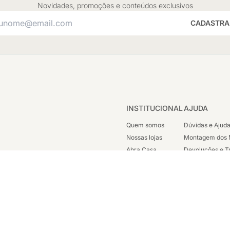
Novidades, promoções e conteúdos exclusivos
CADASTRA
INSTITUCIONAL
AJUDA
Quem somos
Dúvidas e Ajud
Nossas lojas
Montagem dos 
Abra Casa
Devoluções e T
Cashback
Segunda Via de
Nossas Campanhas
Trabalhe Cono
Vendas Corpora