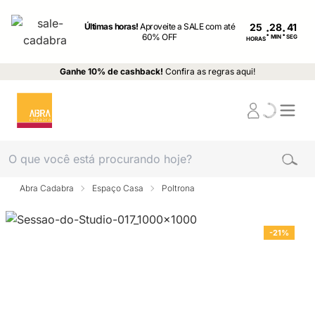
Últimas horas!
Aproveite a SALE com até
25
:
:
60% OFF
MIN
SEG
HORAS
Ganhe 10% de cashback!
Confira as regras aqui!
Abra Cadabra
Espaço Casa
Poltrona
-21%