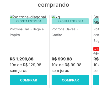
comprando
PRONTA ENTREGA
PRONTA ENTREGA
PRON
Poltrona Hall - Bege e
Poltrona Gávea -
Poltrona
Papiro
Grafite
com Puff
Bege
-55%
R$
R$ 10.9
R$ 1.299,88
R$ 999,88
R$ 4.8
10x de R$ 129,98
10x de R$ 99,98
10x de
sem juros
sem juros
sem jur
COMPRAR
COMPRAR
C