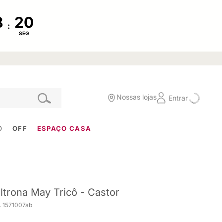
:
SEG
Nossas lojas
Entrar
O
OFF
ESPAÇO CASA
ltrona May Tricô - Castor
. 1571007ab