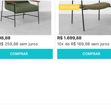
EXCLUSIVO
 Leme - Pesto
PRONTA ENTREGA
Poltrona Ski - Verde Oliva
R$ 2.199,88
-22%
Economize R$ 50
98,88
R$ 1.699,88
R$ 259,88 sem juros
10x de R$ 169,98 sem juros
COMPRAR
COMPRAR