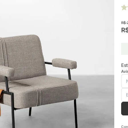
R$ 
R$
Est
Avi
Con