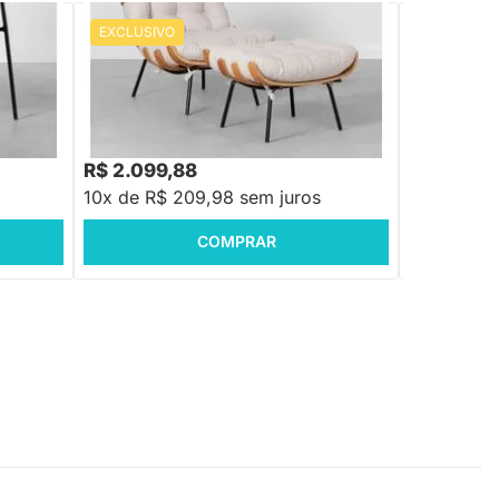
EXCLUSIVO
PRONTA ENTREGA
Poltrona Ca
Sherwood - 
Poltrona Costela com Puff - Tent Trigo
R$ 2.707,88
0
-22%
Economize R$ 608
R$ 2.099,88
R$ 4.599
10x de R$ 209,98 sem juros
10x de R$
COMPRAR