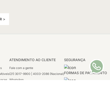
R >
ATENDIMENTO AO CLIENTE
SEGURANÇA
as
Fale com a gente
FORMAS DE PAGAMENTO
Móveis
(21) 3017-9900 | 4003-2086 (Nacional)
rocas
WhatsApp
 Boleto
(21) 97117-4398
sco
2ª a 6ª - 08h às 21h
tivas
Sábado: 08h às 12h (apenas WhatsApp)