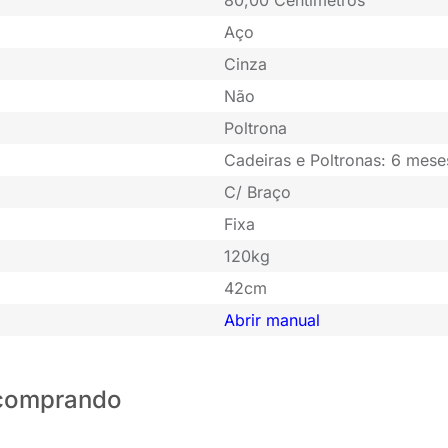
Aço
Cinza
Não
Poltrona
Cadeiras e Poltronas: 6 mese
C/ Braço
Fixa
120kg
42cm
Abrir manual
o comprando