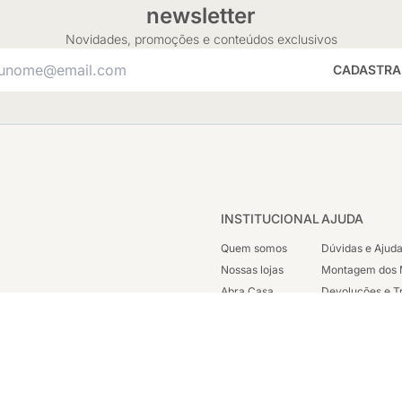
newsletter
Novidades, promoções e conteúdos exclusivos
CADASTRA
INSTITUCIONAL
AJUDA
Quem somos
Dúvidas e Ajud
Nossas lojas
Montagem dos 
Abra Casa
Devoluções e T
Cashback
Segunda Via de
Nossas Campanhas
Trabalhe Cono
Vendas Corpora