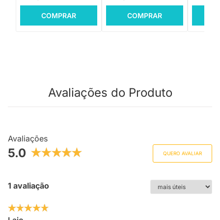
COMPRAR
COMPRAR
C
Avaliações do Produto
Avaliações
5.0
QUERO AVALIAR
1 avaliação