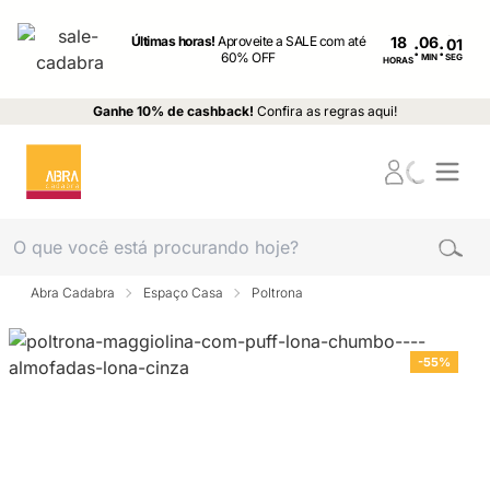
Últimas horas!
Aproveite a SALE com até
18
:
:
60% OFF
MIN
SEG
HORAS
Ganhe 10% de cashback!
Confira as regras aqui!
Abra Cadabra
Espaço Casa
Poltrona
-55%