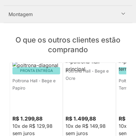
Montagem
O que os outros clientes estão
comprando
PRONTA ENTREGA
Poltrona Hall - Bege e
PRON
Ocre
Poltrona Hall - Bege e
Poltrona 
Papiro
Terracot
R$ 1.299,88
R$ 1.499,88
R$ 2.1
10x de R$ 129,98
10x de R$ 149,98
10x de
sem juros
sem juros
sem jur