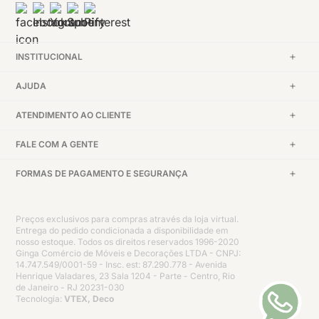
INSTITUCIONAL
AJUDA
ATENDIMENTO AO CLIENTE
FALE COM A GENTE
FORMAS DE PAGAMENTO E SEGURANÇA
Preços exclusivos para compras através da loja virtual.
Entrega do pedido condicionada a disponibilidade em
nosso estoque. Todos os direitos reservados 1996-2020
Ginga Comércio de Móveis e Decorações LTDA - CNPJ:
14.747.549/0001-59 - Insc. est: 87.290.778 - Avenida
Henrique Valadares, 23 Sala 1204 - Parte - Centro, Rio
de Janeiro - RJ 20231-030
Tecnologia:
VTEX, Deco