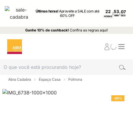
Últimas horas!
Aproveite a SALE com até
22
:
:
60% OFF
MIN
SEG
HORAS
Ganhe 10% de cashback!
Confira as regras aqui!
Abra Cadabra
Espaço Casa
Poltrona
-65%