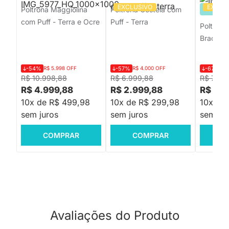
EXCLUSIVO
EXCLU
Poltrona Maggiolina
Poltrona Costela com
PRON
com Puff - Terra e Ocre
Puff - Terra
Poltrona
Braço e 
-54%
R$ 5.998 OFF
-57%
R$ 4.000 OFF
-67%
R$
R$ 10.998,88
R$ 6.999,88
R$ 7.59
R$ 4.999,88
R$ 2.999,88
R$ 2.4
10x de R$ 499,98
10x de R$ 299,98
10x de
sem juros
sem juros
sem jur
COMPRAR
COMPRAR
C
Avaliações do Produto