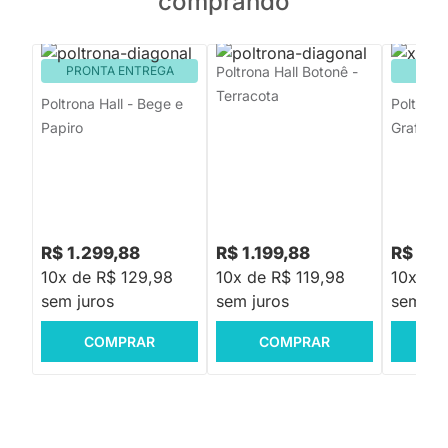
comprando
PRONTA ENTREGA
Poltrona Hall Botonê -
PRON
Terracota
Poltrona Hall - Bege e
Poltrona
Papiro
Grafite
R$ 1.299,88
R$ 1.199,88
R$ 999
10x de R$ 129,98
10x de R$ 119,98
10x de
sem juros
sem juros
sem jur
COMPRAR
COMPRAR
C