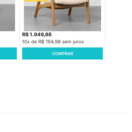
- Avelã
Poltrona Huma Plot - Cru
R$ 2.399,88
R$ 14.999,
9
-18%
Economize R$ 450
R$ 1.949,88
R$ 11.699
10x de R$ 194,98 sem juros
10x de R$ 
COMPRAR