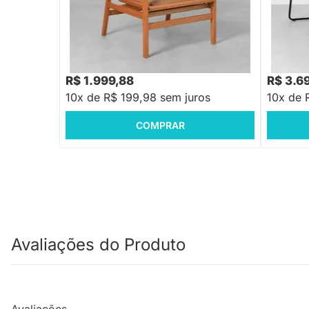
Poltrona Zulu Encosto Palha Natural
Poltrona 
Assento PU - Caramelo
Macchia
R$ 9.99
R$ 1.999,88
R$ 3.6
10x de R$ 199,98 sem juros
10x de 
COMPRAR
Avaliações do Produto