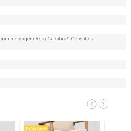
 com montagem Abra Cadabra*. Consulte a
EXCLUSIVO
PRONTA ENTREGA
Poltrona Ha