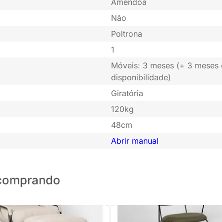
Amêndoa
Não
Poltrona
1
Móveis: 3 meses (+ 3 meses
disponibilidade)
Giratória
120kg
48cm
Abrir manual
o comprando
PRONTA ENTREGA
PRONTA ENTREGA