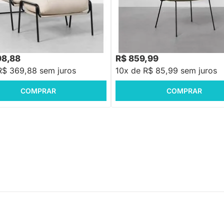
Maggiolina com Puff -
Poltrona Dot - Verde Oliva
to
8,88
R$ 1.999,88
-62%
Economize R$ 6.299
-56%
Economize R$ 1.13
98,88
R$ 859,99
R$ 369,88 sem juros
10x de R$ 85,99 sem juros
COMPRAR
COMPRAR