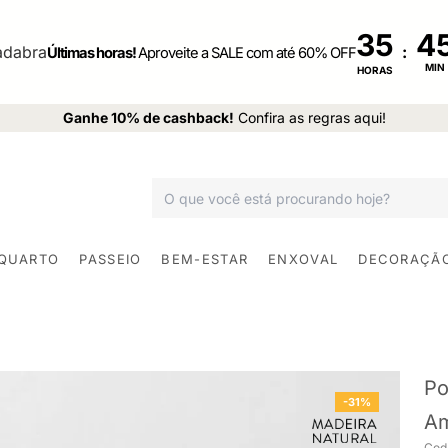
35
:
Últimas horas!
Aproveite a SALE com até 60% OFF
MIN
HORAS
Ganhe 10% de cashback!
Confira as regras aqui!
 QUARTO
PASSEIO
BEM-ESTAR
ENXOVAL
DECORAÇÃ
Po
-31%
Am
Cod