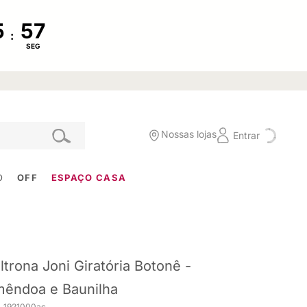
:
SEG
Nossas lojas
Entrar
O
OFF
ESPAÇO CASA
ltrona Joni Giratória Botonê -
êndoa e Baunilha
. 1921000ac