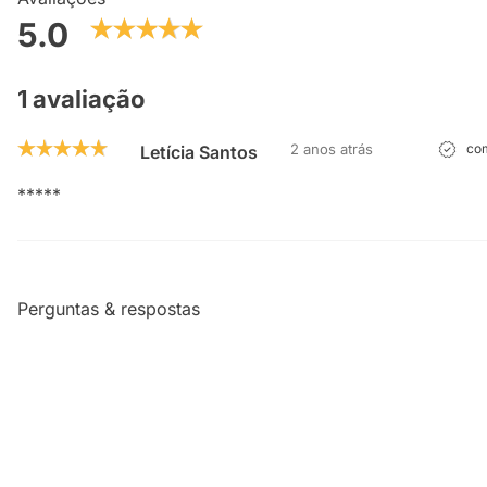
5.0
1 avaliação
2 anos atrás
com
Letícia Santos
*****
Perguntas & respostas