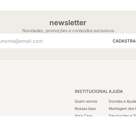
newsletter
Novidades, promoções e conteúdos exclusivos
CADASTRA
INSTITUCIONAL
AJUDA
Quem somos
Dúvidas e Ajud
Nossas lojas
Montagem dos 
Abra Casa
Devoluções e T
Cashback
Segunda Via de
Nossas Campanhas
Trabalhe Cono