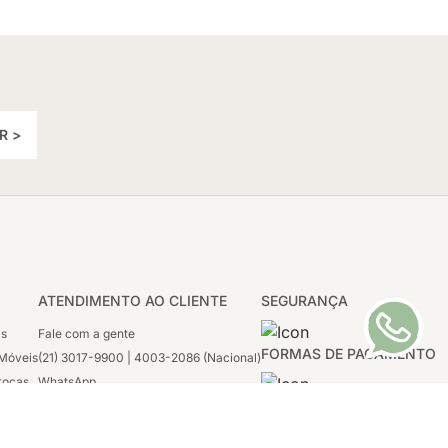
R >
ATENDIMENTO AO CLIENTE
SEGURANÇA
as
Fale com a gente
FORMAS DE PAGAMENTO
Móveis
(21) 3017-9900 | 4003-2086 (Nacional)
rocas
WhatsApp
 Boleto
(21) 97117-4398
sco
2ª a 6ª - 08h às 21h