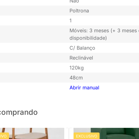
Não
Poltrona
1
Móveis: 3 meses (+ 3 meses
disponibilidade)
C/ Balanço
Reclinável
120kg
48cm
Abrir manual
o comprando
IVO
EXCLUSIVO
PRONTA ENTREGA
Poltrona Noah Trend - Verde