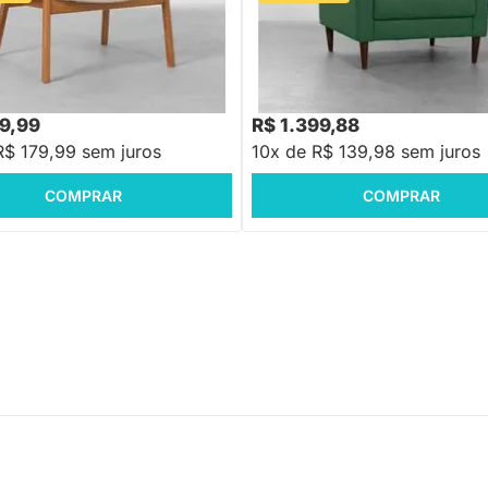
 Lalá Encosto Palha Creme -
9,88
R$ 1.679,88
-23%
Economize R$ 539
-16%
Economize R$ 280
99,99
R$ 1.399,88
R$ 179,99 sem juros
10x de R$ 139,98 sem juros
COMPRAR
COMPRAR