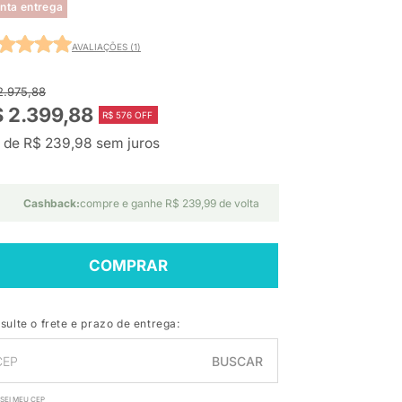
nta entrega
AVALIAÇÕES (1)
2.975,88
 2.399,88
R$ 576 OFF
 de R$ 239,98 sem juros
Cashback:
compre e ganhe R$ 239,99 de volta
COMPRAR
sulte o frete e prazo de entrega:
BUSCAR
SEI MEU CEP