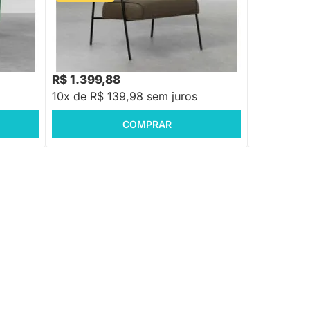
Poltrona Hall Sarja - Verde Oliva
Poltrona Noa
R$ 2.999,88
R$ 1.838,88
-53%
Economize R$ 1.600
R$ 1.399,88
R$ 1.528
10x de R$ 139,98 sem juros
10x de R$ 
COMPRAR