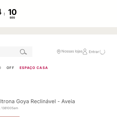
:
SEG
Nossas lojas
Entrar
O
OFF
ESPAÇO CASA
ltrona Goya Reclinável - Aveia
. 1381005am