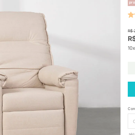
pro
R$ 
R$
10x
Con
NÃO 