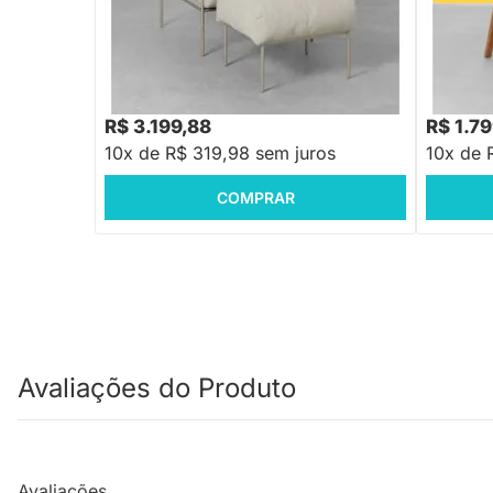
Poltrona Trufa Com Puff - Argento
Poltrona
Bege
R$ 3.399,88
R$ 2.33
-5%
Economize R$ 200
R$ 3.199,88
R$ 1.7
10x de R$ 319,98 sem juros
10x de 
COMPRAR
Avaliações do Produto
Avaliações