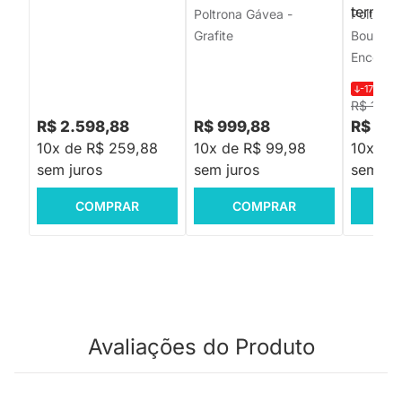
Poltrona Gávea -
Poltrona
Grafite
Boucle P
Encosto 
-17%
R$ 
R$ 1.44
R$ 2.598,88
R$ 999,88
R$ 1.1
10x de R$ 259,88
10x de R$ 99,98
10x de 
sem juros
sem juros
sem jur
COMPRAR
COMPRAR
C
Avaliações do Produto