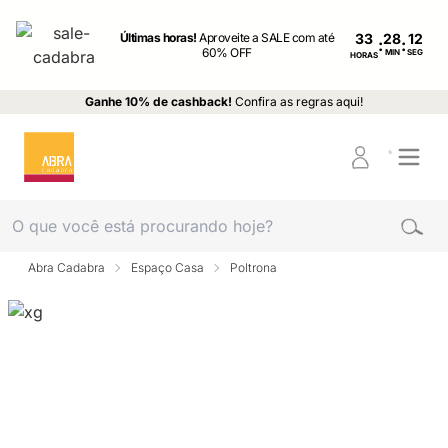
Últimas horas!
Aproveite a SALE com até
33
:
:
60% OFF
MIN
SEG
HORAS
Ganhe 10% de cashback!
Confira as regras aqui!
Abra Cadabra
Espaço Casa
Poltrona