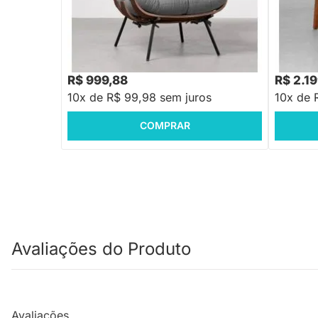
Poltrona Costela Algodão Slim – Grafite
Poltrona 
R$ 1.599,88
-37%
Economize R$ 600
R$ 999,88
R$ 2.1
10x de R$ 99,98 sem juros
10x de 
COMPRAR
Avaliações do Produto
Avaliações