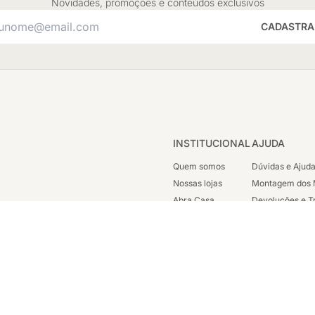
Novidades, promoções e conteúdos exclusivos
CADASTRA
INSTITUCIONAL
AJUDA
Quem somos
Dúvidas e Ajud
Nossas lojas
Montagem dos 
Abra Casa
Devoluções e T
Cashback
Segunda Via de
Nossas Campanhas
Trabalhe Cono
Vendas Corpora