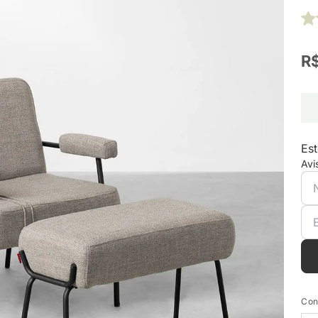
R$
Est
Avi
Con