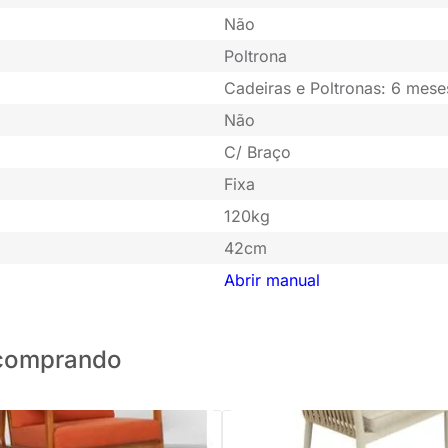
Não
Poltrona
Cadeiras e Poltronas: 6 mese
Não
C/ Braço
Fixa
120kg
42cm
Abrir manual
o comprando
PRONTA ENTREGA
PRONTA ENTREGA