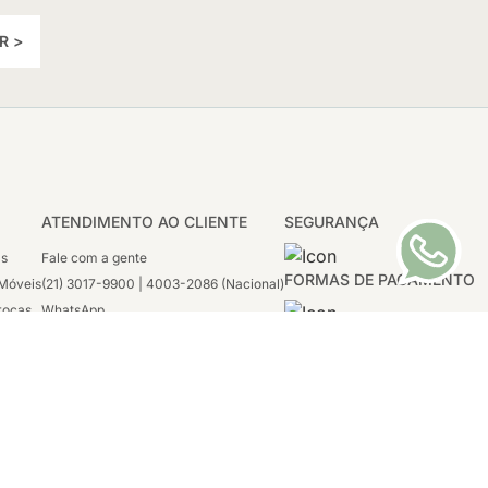
R >
ATENDIMENTO AO CLIENTE
SEGURANÇA
as
Fale com a gente
FORMAS DE PAGAMENTO
Móveis
(21) 3017-9900 | 4003-2086 (Nacional)
rocas
WhatsApp
 Boleto
(21) 97117-4398
sco
2ª a 6ª - 08h às 21h
tivas
Sábado: 08h às 12h (apenas WhatsApp)