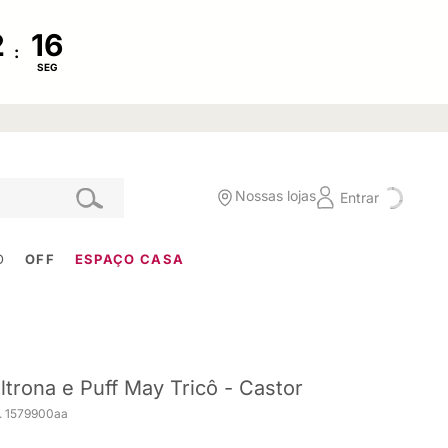
:
SEG
Nossas lojas
Entrar
O
OFF
ESPAÇO CASA
ltrona e Puff May Tricô - Castor
. 1579900aa