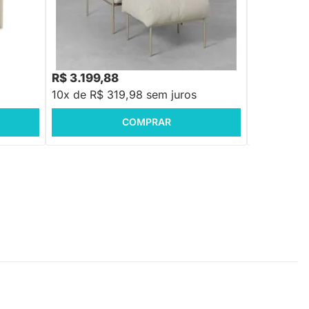
Poltrona Trufa Com Puff - Argento
Poltrona Mag
R$ 3.399,88
R$ 9.998,8
-5%
Economize R$ 200
R$ 3.199,88
R$ 3.698
10x de R$ 319,98 sem juros
10x de R$
COMPRAR