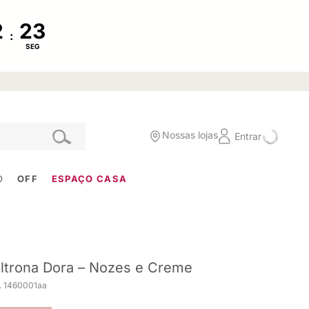
:
SEG
Nossas lojas
Entrar
O
OFF
ESPAÇO CASA
ltrona Dora – Nozes e Creme
. 1460001aa