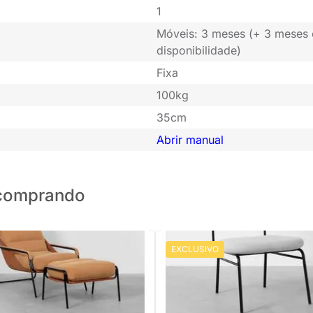
1
Móveis: 3 meses (+ 3 meses
disponibilidade)
Fixa
100kg
35cm
Abrir manual
o comprando
EXCLUSIVO
Maggiolina com Puff - Terra e
PRONTA ENTREGA
Poltrona Natu Assento Boucle Pe
Linho Encosto Terracota