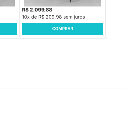
R$ 2.707,88
R$ 7.999,88
-22%
Economize R$ 608
R$ 2.099,88
R$ 3.499
10x de R$ 209,98 sem juros
10x de R$
COMPRAR