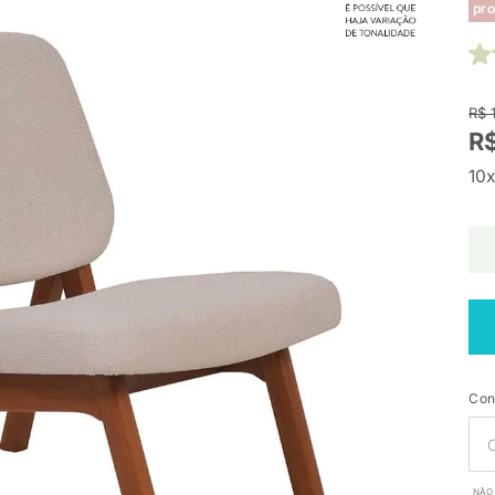
pro
R$ 
R
10x
Con
NÃO 