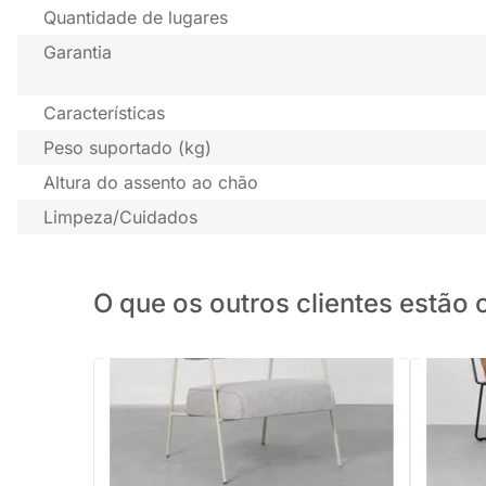
Quantidade de lugares
Garantia
Características
Peso suportado (kg)
Altura do assento ao chão
Limpeza/Cuidados
O que os outros clientes estã
PRONTA ENTREGA
Poltrona 
Ocre
Poltrona Hall - Bege e Papiro