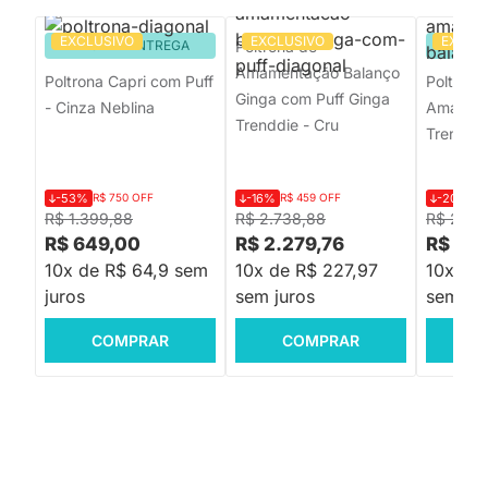
EXCLUSIVO
EXCLUSIVO
EXCLU
PRONTA ENTREGA
Poltrona de
PRON
Amamentação Balanço
Poltrona Capri com Puff
Poltrona
Ginga com Puff Ginga
- Cinza Neblina
Amament
Trenddie - Cru
Trenddie
-53%
R$ 750 OFF
-16%
R$ 459 OFF
-20%
R$
R$ 1.399,88
R$ 2.738,88
R$ 2.19
R$ 649,00
R$ 2.279,76
R$ 1.7
10x de R$ 64,9 sem
10x de R$ 227,97
10x de 
juros
sem juros
sem jur
COMPRAR
COMPRAR
C