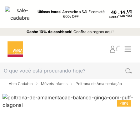
Últimas horas!
Aproveite a SALE com até
46
:
:
60% OFF
MIN
SEG
HORAS
Ganhe 10% de cashback!
Confira as regras aqui!
Abra Cadabra
Móveis Infantis
Poltrona de Amamentação
-16%