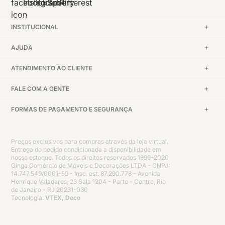
INSTITUCIONAL
AJUDA
ATENDIMENTO AO CLIENTE
FALE COM A GENTE
FORMAS DE PAGAMENTO E SEGURANÇA
Preços exclusivos para compras através da loja virtual.
Entrega do pedido condicionada a disponibilidade em
nosso estoque. Todos os direitos reservados 1996-2020
Ginga Comércio de Móveis e Decorações LTDA - CNPJ:
14.747.549/0001-59 - Insc. est: 87.290.778 - Avenida
Henrique Valadares, 23 Sala 1204 - Parte - Centro, Rio
de Janeiro - RJ 20231-030
Tecnologia:
VTEX, Deco