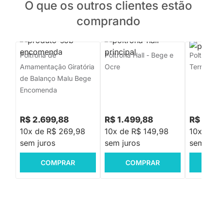
O que os outros clientes estão
comprando
Poltrona de
Poltrona Hall - Bege e
Poltrona
Amamentação Giratória
Ocre
Terracot
de Balanço Malu Bege
Encomenda
R$ 2.699,88
R$ 1.499,88
R$ 1.1
10x de R$ 269,98
10x de R$ 149,98
10x de 
sem juros
sem juros
sem jur
COMPRAR
COMPRAR
C