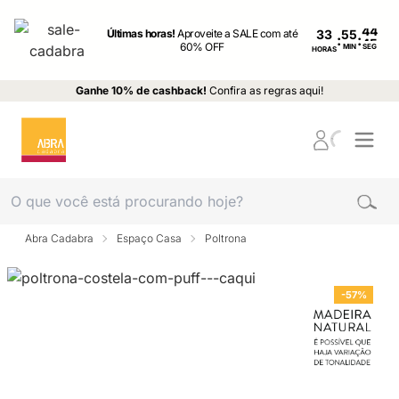
Últimas horas!
Aproveite a SALE com até
33
:
:
60% OFF
MIN
SEG
HORAS
Ganhe 10% de cashback!
Confira as regras aqui!
Abra Cadabra
Espaço Casa
Poltrona
-57%