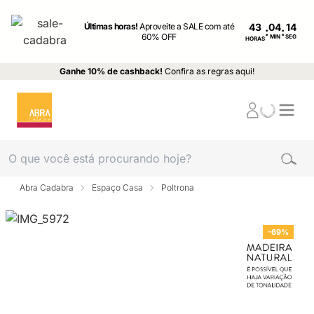
Últimas horas!
Aproveite a SALE com até
43
:
:
60% OFF
MIN
SEG
HORAS
Ganhe 10% de cashback!
Confira as regras aqui!
Abra Cadabra
Espaço Casa
Poltrona
-69%