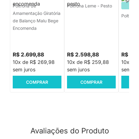
Poltrona de
Poltrona Leme - Pesto
PRON
Amamentação Giratória
Poltrona
de Balanço Malu Bege
Encomenda
R$ 2.699,88
R$ 2.598,88
R$ 2.1
10x de R$ 269,98
10x de R$ 259,88
10x de
sem juros
sem juros
sem jur
COMPRAR
COMPRAR
C
Avaliações do Produto