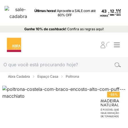
Últimas horas!
Aproveite a SALE com até
43
:
:
60% OFF
MIN
SEG
HORAS
Ganhe 10% de cashback!
Confira as regras aqui!
Abra Cadabra
Espaço Casa
Poltrona
-55%