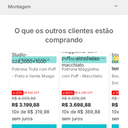
Montagem
O que os outros clientes estão
comprando
EXCLU
PRONTA ENTREGA
PRONTA ENTREGA
PRON
Poltrona Trufa com Puff
Poltrona Maggiolina
Poltrona
- Preto e Verde Musgo
com Puff - Macchiato
Boucle P
Encosto 
-21%
R$ 900 OFF
-62%
R$ 6.299 OFF
-17%
R$ 
R$ 4.099,88
R$ 9.998,88
R$ 1.44
R$ 3.199,88
R$ 3.698,88
R$ 1.1
10x de R$ 319,98
10x de R$ 369,88
10x de 
sem juros
sem juros
sem jur