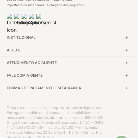
importante de uma família: a chegada dos pequenos.
INSTITUCIONAL
AJUDA
ATENDIMENTO AO CLIENTE
FALE COM A GENTE
FORMAS DE PAGAMENTO E SEGURANÇA
Preços exclusivos para compras através da loja virtual.
Entrega do pedido condicionada a disponibilidade em
nosso estoque. Todos os direitos reservados 1996-2020
Ginga Comércio de Móveis e Decorações LTDA - CNPJ:
14.747.549/0001-59 - Insc. est: 87.290.778 - Avenida
Henrique Valadares, 23 Sala 1204 - Parte - Centro, Rio
de Janeiro - RJ 20231-030