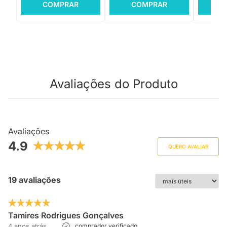
COMPRAR
COMPRAR
C
Avaliações do Produto
Avaliações
4.9
QUERO AVALIAR
19 avaliações
Tamires Rodrigues Gonçalves
4 anos atrás
comprador verificado