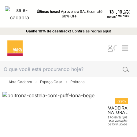
Últimas horas!
Aproveite a SALE com até
13
:
:
60% OFF
MIN
SEG
HORAS
Ganhe 10% de cashback!
Confira as regras aqui!
Abra Cadabra
Espaço Casa
Poltrona
-29%