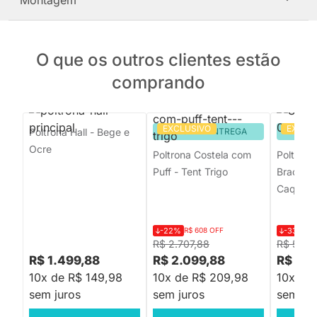
Montagem
O que os outros clientes estão
comprando
EXCLUSIVO
EXCLU
Poltrona Hall - Bege e
PRONTA ENTREGA
PRON
Ocre
Poltrona Costela com
Poltrona
Puff - Tent Trigo
Braço e 
Caqui
-22%
R$ 608 OFF
-33%
R$
R$ 2.707,88
R$ 5.99
R$ 1.499,88
R$ 2.099,88
R$ 3.9
10x de R$ 149,98
10x de R$ 209,98
10x de
sem juros
sem juros
sem jur