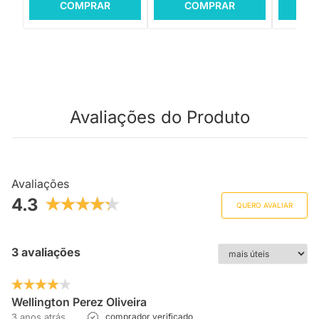
COMPRAR
COMPRAR
C
Avaliações do Produto
Avaliações
4.3
QUERO AVALIAR
3 avaliações
Wellington Perez Oliveira
3 anos atrás
comprador verificado