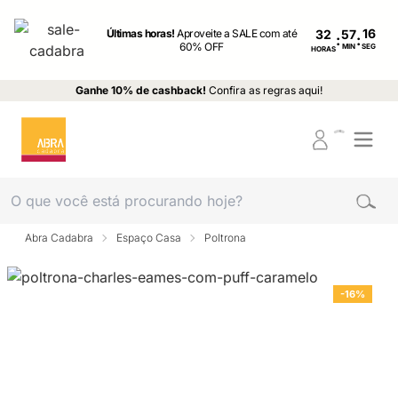
Últimas horas!
Aproveite a SALE com até
32
:
:
60% OFF
MIN
SEG
HORAS
Ganhe 10% de cashback!
Confira as regras aqui!
Abra Cadabra
Espaço Casa
Poltrona
-16%