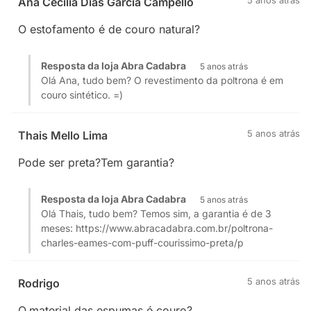
5 anos atrás
Ana Cecilia Dias Garcia Campello
O estofamento é de couro natural?
Resposta da loja Abra Cadabra
5 anos atrás
Olá Ana, tudo bem? O revestimento da poltrona é em
couro sintético. =)
5 anos atrás
Thais Mello Lima
Pode ser preta?Tem garantia?
Resposta da loja Abra Cadabra
5 anos atrás
Olá Thais, tudo bem? Temos sim, a garantia é de 3
meses: https://www.abracadabra.com.br/poltrona-
charles-eames-com-puff-courissimo-preta/p
5 anos atrás
Rodrigo
O.material das espumas é couro?