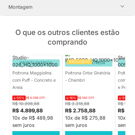
Montagem
O que os outros clientes estão
comprando
EXCLUSIVO
PRONTA ENTREGA
PRONTA ENTREGA
PRON
Poltrona Maggiolina
Poltrona Orbe Giratória
Poltrona
com Puff - Concreto e
- Chambri
com Puff
Areia
e Pérola
-55%
R$ 6.098 OFF
-16%
R$ 560 OFF
-59%
R$
R$ 10.998,88
R$ 3.318,88
R$ 13.9
R$ 4.899,88
R$ 2.758,88
R$ 5.6
10x de R$ 489,98
10x de R$ 275,88
10x de
sem juros
sem juros
sem jur