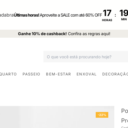
17
:
Últimas horas!
Aproveite a SALE com até 60% OFF
MIN
HORAS
Ganhe 10% de cashback!
Confira as regras aqui!
 QUARTO
PASSEIO
BEM-ESTAR
ENXOVAL
DECORAÇÃ
Po
-22%
Pr
Cod