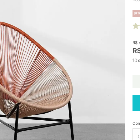
pro
R$ 
R
10x
Con