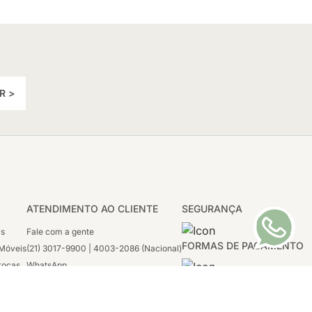
R >
ATENDIMENTO AO CLIENTE
SEGURANÇA
as
Fale com a gente
FORMAS DE PAGAMENTO
Móveis
(21) 3017-9900 | 4003-2086 (Nacional)
rocas
WhatsApp
 Boleto
(21) 97117-4398
sco
2ª a 6ª - 08h às 21h