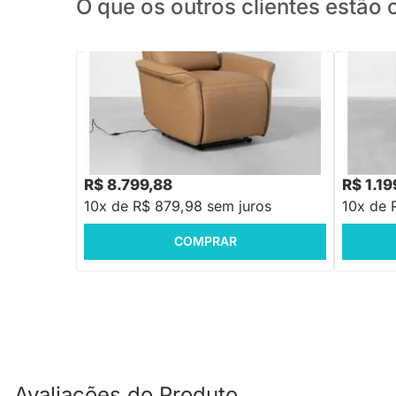
O que os outros clientes estã
PRONTA ENTREGA
Poltrona Laguna Estonado - Castanho
Poltrona 
R$ 8.799,88
R$ 1.19
10x de R$ 879,98 sem juros
10x de 
COMPRAR
Avaliações do Produto