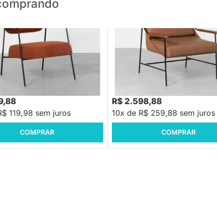
o comprando
PRONTA ENTREGA
PRONTA ENTREGA
Hall Botonê - Terracota
Poltrona Leme - Caramelo e Cog
9,88
R$ 2.598,88
R$ 119,98 sem juros
10x de R$ 259,88 sem juros
COMPRAR
COMPRAR