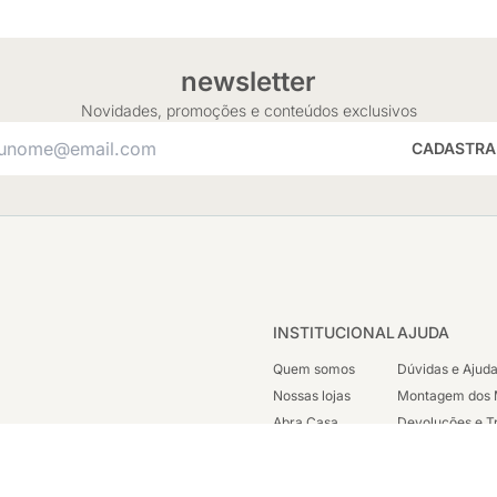
newsletter
Novidades, promoções e conteúdos exclusivos
CADASTRA
INSTITUCIONAL
AJUDA
Quem somos
Dúvidas e Ajud
Nossas lojas
Montagem dos 
Abra Casa
Devoluções e T
Cashback
Segunda Via de
Nossas Campanhas
Trabalhe Cono