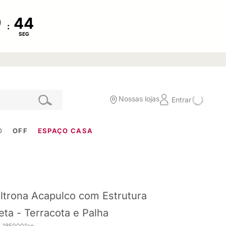
:
SEG
Nossas lojas
Entrar
O
OFF
ESPAÇO CASA
ltrona Acapulco com Estrutura
eta - Terracota e Palha
. 1850001ae