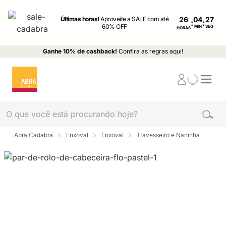
Últimas horas!
Aproveite a SALE com até
26
:
:
60% OFF
MIN
SEG
HORAS
Ganhe 10% de cashback!
Confira as regras aqui!
Abra Cadabra
Enxoval
Enxoval
Travesseiro e Naninha