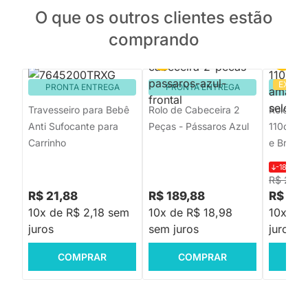
O que os outros clientes estão
comprando
EXCLU
PRONTA ENTREGA
PRONTA ENTREGA
PRON
Travesseiro para Bebê
Rolo de Cabeceira 2
Rolo 2 P
Anti Sufocante para
Peças - Pássaros Azul
110cm X
Carrinho
e Branc
-18%
R$
R$ 258,
R$ 21,88
R$ 189,88
R$ 20
10x de R$ 2,18 sem
10x de R$ 18,98
10x de
juros
sem juros
juros
COMPRAR
COMPRAR
C