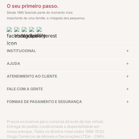
O seu primeiro passo.
Desde 1985 fazendo parte do momento mais
importante de uma família: a chegada dos pequenos.
INSTITUCIONAL
AJUDA
ATENDIMENTO AO CLIENTE
FALE COM A GENTE
FORMAS DE PAGAMENTO E SEGURANÇA
Preços exclusivos para compras através da loja virtual.
Entrega do pedido condicionada a disponibilidade em
nosso estoque. Todos os direitos reservados 1996-2020
Ginga Comércio de Móveis e Decorações LTDA - CNPJ: