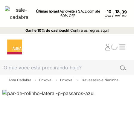
Últimas horas!
Aproveite a SALE com até
10
:
:
60% OFF
MIN
SEG
HORAS
Ganhe 10% de cashback!
Confira as regras aqui!
Abra Cadabra
Enxoval
Enxoval
Travesseiro e Naninha