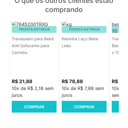
O que os outros clientes estão
comprando
PRONTA ENTREGA
PRONTA ENTREGA
PRON
Travesseiro para Bebê
Naninha Laço Bebe
Travesse
Anti Sufocante para
Leão
Bestplu
Carrinho
x 70cm
R$ 21,88
R$ 78,88
R$ 189
10x de R$ 2,18 sem
10x de R$ 7,88 sem
10x de 
juros
juros
sem jur
COMPRAR
COMPRAR
C