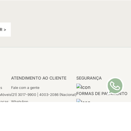
R >
ATENDIMENTO AO CLIENTE
SEGURANÇA
as
Fale com a gente
FORMAS DE PAGAMENTO
Móveis
(21) 3017-9900 | 4003-2086 (Nacional)
rocas
WhatsApp
 Boleto
(21) 97117-4398
sco
2ª a 6ª - 08h às 21h
tivas
Sábado: 08h às 12h (apenas WhatsApp)