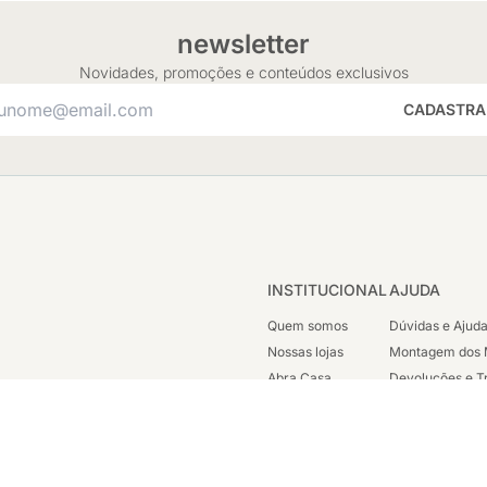
newsletter
Novidades, promoções e conteúdos exclusivos
CADASTRA
INSTITUCIONAL
AJUDA
Quem somos
Dúvidas e Ajud
Nossas lojas
Montagem dos 
Abra Casa
Devoluções e T
Cashback
Segunda Via de
Nossas Campanhas
Trabalhe Cono
Vendas Corpora