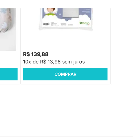
PRONTA ENTREGA
ebês -
Travesseiro Infantil Theva Visco Branco -
Par de Rolo
30x40
R$ 139,88
R$ 189,8
10x de R$ 13,98 sem juros
10x de R$ 
COMPRAR