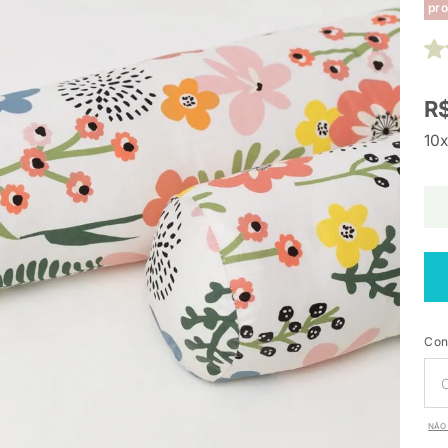
pro
R$
10x
Con
NÃO 