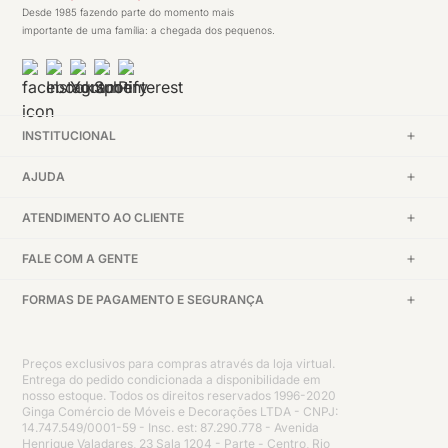
Desde 1985 fazendo parte do momento mais
importante de uma família: a chegada dos pequenos.
INSTITUCIONAL
AJUDA
ATENDIMENTO AO CLIENTE
FALE COM A GENTE
FORMAS DE PAGAMENTO E SEGURANÇA
Preços exclusivos para compras através da loja virtual.
Entrega do pedido condicionada a disponibilidade em
nosso estoque. Todos os direitos reservados 1996-2020
Ginga Comércio de Móveis e Decorações LTDA - CNPJ:
14.747.549/0001-59 - Insc. est: 87.290.778 - Avenida
Henrique Valadares, 23 Sala 1204 - Parte - Centro, Rio