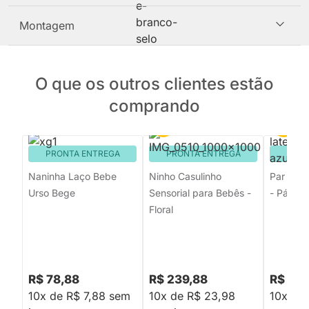
Montagem
O que os outros clientes estão
comprando
PRONTA ENTREGA
PRONTA ENTREGA
PRON
Naninha Laço Bebe
Ninho Casulinho
Par de R
Urso Bege
Sensorial para Bebês -
- Pássar
Floral
R$ 78,88
R$ 239,88
R$ 22
10x de R$ 7,88 sem
10x de R$ 23,98
10x de