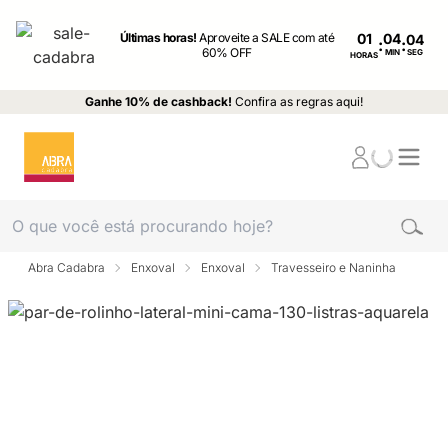
Últimas horas!
Aproveite a SALE com até
01
:
:
60% OFF
MIN
SEG
HORAS
Ganhe 10% de cashback!
Confira as regras aqui!
Abra Cadabra
Enxoval
Enxoval
Travesseiro e Naninha