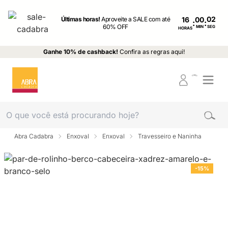
Últimas horas!
Aproveite a SALE com até
16
:
:
60% OFF
MIN
SEG
HORAS
Ganhe 10% de cashback!
Confira as regras aqui!
Abra Cadabra
Enxoval
Enxoval
Travesseiro e Naninha
-15%