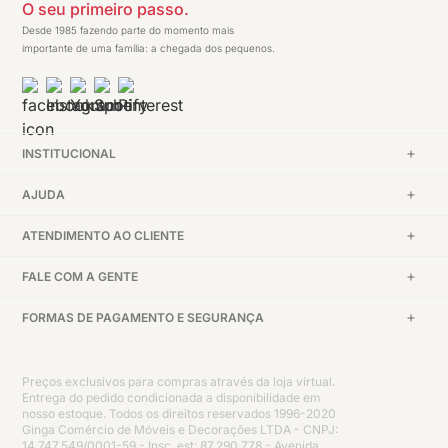
O seu primeiro passo.
Desde 1985 fazendo parte do momento mais
importante de uma família: a chegada dos pequenos.
INSTITUCIONAL
AJUDA
ATENDIMENTO AO CLIENTE
FALE COM A GENTE
FORMAS DE PAGAMENTO E SEGURANÇA
Preços exclusivos para compras através da loja virtual.
Entrega do pedido condicionada a disponibilidade em
nosso estoque. Todos os direitos reservados 1996-2020
Ginga Comércio de Móveis e Decorações LTDA - CNPJ:
14.747.549/0001-59 - Insc. est: 87.290.778 - Avenida