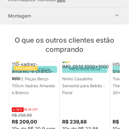
Montagem
O que os outros clientes estão
comprando
EXCLUSIVO
PRONTA ENTREGA
PRONTA ENTREGA
PRON
Rolo 2 Peças Berço
Ninho Casulinho
Travessei
110cm Xadrez Amarelo
Sensorial para Bebês -
Theva Vi
e Branco
Floral
30x40
-18%
R$ 49 OFF
R$ 258,88
R$ 209,00
R$ 239,88
R$ 139
10x de R$ 20,9 sem
10x de R$ 23,98
10x de 