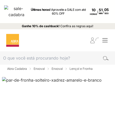
Últimas horas!
Aproveite a SALE com até
10
:
:
60% OFF
MIN
SEG
HORAS
Ganhe 10% de cashback!
Confira as regras aqui!
Abra Cadabra
Enxoval
Enxoval
Lençol e Fronha