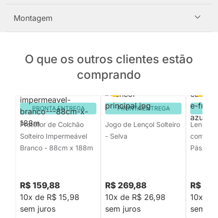
Montagem
O que os outros clientes estão
comprando
PRONTA ENTREGA
PRONTA ENTREGA
PRON
Protetor de Colchão
Jogo de Lençol Solteiro
Lençol 
Solteiro Impermeável
- Selva
com Elás
Branco - 88cm x 188m
Pássaros
R$ 159,88
R$ 269,88
R$ 214
10x de R$ 15,98
10x de R$ 26,98
10x de 
sem juros
sem juros
sem jur