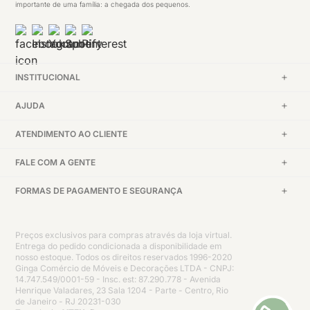
importante de uma família: a chegada dos pequenos.
INSTITUCIONAL
AJUDA
ATENDIMENTO AO CLIENTE
FALE COM A GENTE
FORMAS DE PAGAMENTO E SEGURANÇA
Preços exclusivos para compras através da loja virtual.
Entrega do pedido condicionada a disponibilidade em
nosso estoque. Todos os direitos reservados 1996-2020
Ginga Comércio de Móveis e Decorações LTDA - CNPJ:
14.747.549/0001-59 - Insc. est: 87.290.778 - Avenida
Henrique Valadares, 23 Sala 1204 - Parte - Centro, Rio
de Janeiro - RJ 20231-030