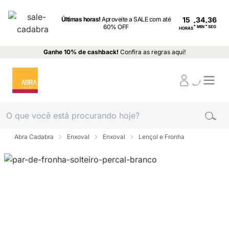
Últimas horas!
Aproveite a SALE com até
15
:
:
60% OFF
MIN
SEG
HORAS
Ganhe 10% de cashback!
Confira as regras aqui!
Abra Cadabra
Enxoval
Enxoval
Lençol e Fronha