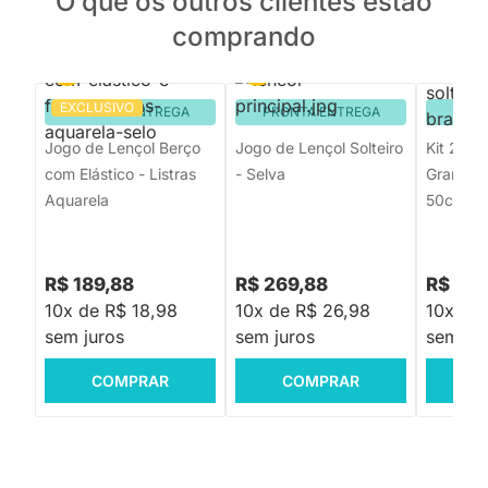
O que os outros clientes estão
comprando
EXCLUSIVO
PRONTA ENTREGA
PRONTA ENTREGA
PRON
Jogo de Lençol Berço
Jogo de Lençol Solteiro
Kit 2 Fr
com Elástico - Listras
- Selva
Grande 
Aquarela
50cmx7
R$ 189,88
R$ 269,88
R$ 134
10x de R$ 18,98
10x de R$ 26,98
10x de 
sem juros
sem juros
sem jur
COMPRAR
COMPRAR
C