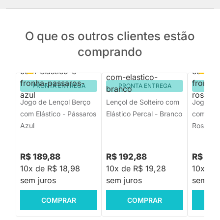
O que os outros clientes estão
comprando
PRONTA ENTREGA
PRONTA ENTREGA
PRON
Jogo de Lençol Berço
Lençol de Solteiro com
Jogo de
com Elástico - Pássaros
Elástico Percal - Branco
com Elás
Azul
Rosa
R$ 189,88
R$ 192,88
R$ 189
10x de R$ 18,98
10x de R$ 19,28
10x de 
sem juros
sem juros
sem jur
COMPRAR
COMPRAR
C