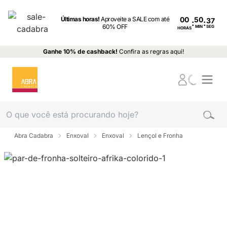
Últimas horas!
Aproveite a SALE com até
00
:
:
60% OFF
MIN
SEG
HORAS
Ganhe 10% de cashback!
Confira as regras aqui!
Abra Cadabra
Enxoval
Enxoval
Lençol e Fronha