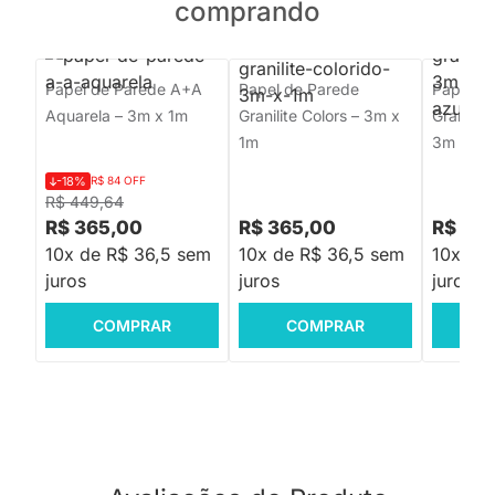
comprando
Papel de Parede A+A
Papel de Parede
Papel d
Aquarela – 3m x 1m
Granilite Colors – 3m x
Granilite
1m
3m x 1m
-18%
R$ 84 OFF
R$ 449,64
R$ 365,00
R$ 365,00
R$ 36
10x de R$ 36,5 sem
10x de R$ 36,5 sem
10x de
juros
juros
juros
COMPRAR
COMPRAR
C