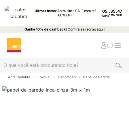
Últimas horas!
Aproveite a SALE com até
05
:
:
60% OFF
MIN
SEG
HORAS
Ganhe 10% de cashback!
Confira as regras aqui!
Abra Cadabra
Enxoval
Decoração
Papel de Parede