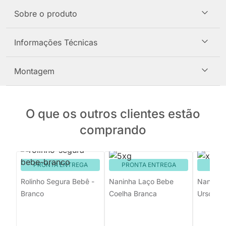
Sobre o produto
Informações Técnicas
Montagem
O que os outros clientes estão
comprando
PRONTA ENTREGA
PRONTA ENTREGA
PRON
Rolinho Segura Bebê -
Naninha Laço Bebe
Naninha
Branco
Coelha Branca
Urso Be