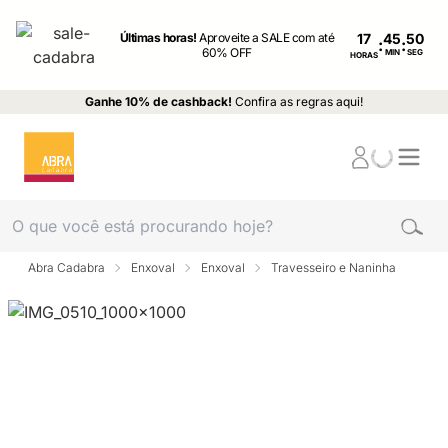
Últimas horas!
Aproveite a SALE com até
17
:
:
60% OFF
MIN
SEG
HORAS
Ganhe 10% de cashback!
Confira as regras aqui!
Abra Cadabra
Enxoval
Enxoval
Travesseiro e Naninha