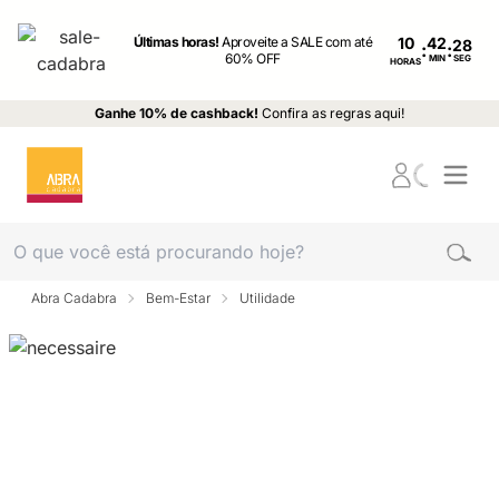
Últimas horas!
Aproveite a SALE com até
10
:
:
60% OFF
MIN
SEG
HORAS
Ganhe 10% de cashback!
Confira as regras aqui!
Abra Cadabra
Bem-Estar
Utilidade