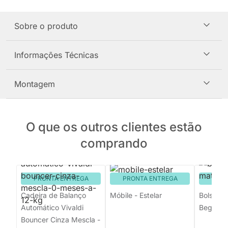
Sobre o produto
Informações Técnicas
Montagem
O que os outros clientes estão
comprando
PRONTA ENTREGA
PRONTA ENTREGA
PRON
Cadeira de Balanço
Móbile - Estelar
Bolsa Ma
Automático Vivaldi
Bege Lis
Bouncer Cinza Mescla -