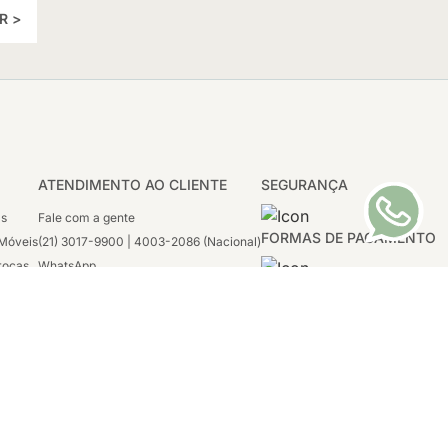
R >
ATENDIMENTO AO CLIENTE
SEGURANÇA
as
Fale com a gente
FORMAS DE PAGAMENTO
Móveis
(21) 3017-9900 | 4003-2086 (Nacional)
rocas
WhatsApp
 Boleto
(21) 97117-4398
sco
2ª a 6ª - 08h às 21h
tivas
Sábado: 08h às 12h (apenas WhatsApp)