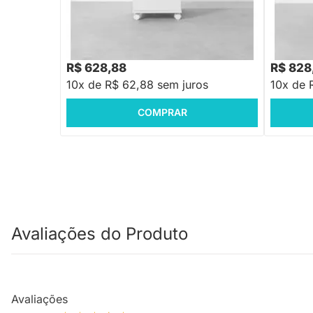
Gaveteiro Contemporâneo Slim 3 Gavetas
Gaveteir
Branco - 40cm
Louro Fre
R$ 799,88
R$ 1.099
-21%
Economize R$ 171
R$ 628,88
R$ 828
10x de R$ 62,88 sem juros
10x de 
COMPRAR
Avaliações do Produto
Avaliações