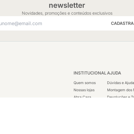
newsletter
Novidades, promoções e conteúdos exclusivos
CADASTRA
INSTITUCIONAL
AJUDA
Quem somos
Dúvidas e Ajud
Nossas lojas
Montagem dos 
Abra Casa
Devoluções e T
Cashback
Segunda Via de
Nossas Campanhas
Trabalhe Cono
Vendas Corpora