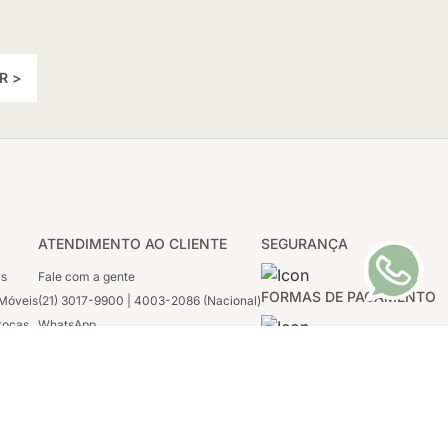
R >
ATENDIMENTO AO CLIENTE
SEGURANÇA
as
Fale com a gente
FORMAS DE PAGAMENTO
Móveis
(21) 3017-9900 | 4003-2086 (Nacional)
rocas
WhatsApp
 Boleto
(21) 97117-4398
sco
2ª a 6ª - 08h às 21h
tivas
Sábado: 08h às 12h (apenas WhatsApp)