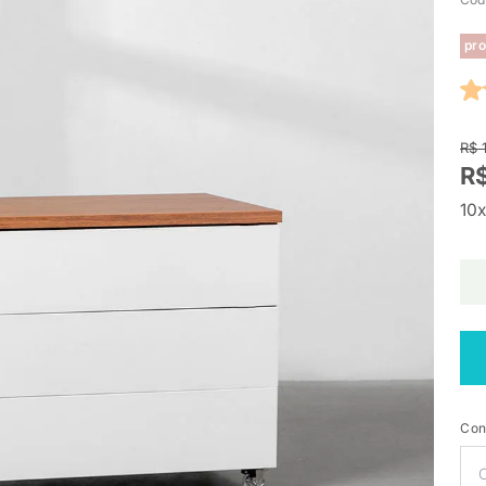
pro
R$ 
R$
10x
Con