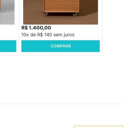
3
Gaveteiro Nori 2 Gavetas Natural - 45cm
Gaveteiro 
Gavetas Bra
R$ 1.099,88
11
R$ 1.400,00
R$ 848,8
10x de R$ 140 sem juros
10x de R$ 
COMPRAR