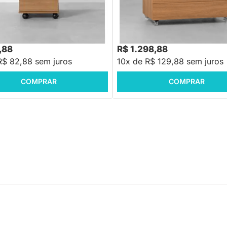
o Contemporâneo Slim 3 Gavetas
Gaveteiro Contemporâneo New 
ijó - 40cm
Gavetas Louro Freijó - 85cm
,88
R$ 2.609,88
-24%
Economize R$ 271
-50%
Economize R$ 1.3
,88
R$ 1.298,88
R$ 82,88 sem juros
10x de R$ 129,88 sem juros
COMPRAR
COMPRAR