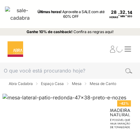
Últimas horas!
Aproveite a SALE com até
28
:
:
60% OFF
MIN
SEG
HORAS
Ganhe 10% de cashback!
Confira as regras aqui!
Abra Cadabra
Espaço Casa
Mesa
Mesa de Canto
-42%