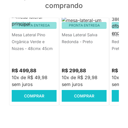
comprando
PRONTA ENTREGA
PRONTA ENTREGA
PRON
Mesa Lateral Pino
Mesa Lateral Salva
Mesa Lat
Orgânica Verde e
Redonda - Preto
Redond
Nozes - 48cmx 45cm
Preto e 
R$ 499,88
R$ 299,88
R$ 799
10x de R$ 49,98
10x de R$ 29,98
10x de
sem juros
sem juros
sem jur
COMPRAR
COMPRAR
C