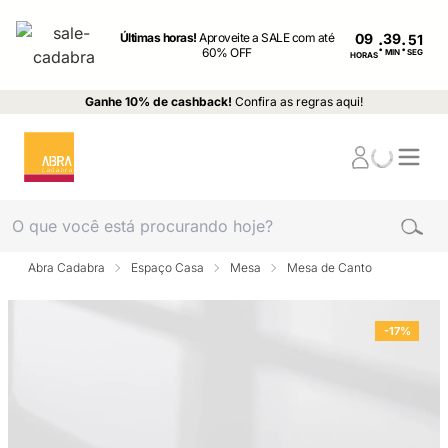
Últimas horas!
Aproveite a SALE com até
09
:
:
60% OFF
MIN
SEG
HORAS
Ganhe 10% de cashback!
Confira as regras aqui!
Abra Cadabra
Espaço Casa
Mesa
Mesa de Canto
-17%