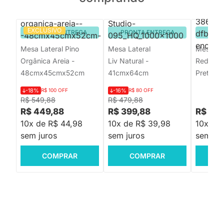
EXCLUSIVO
PRONTA ENTREGA
PRONTA ENTREGA
PRON
Mesa Lateral Pino
Mesa Lateral
Mesa Lat
Orgânica Areia -
Liv Natural -
Redond
48cmx45cmx52cm
41cmx64cm
Preto e 
-18%
R$ 100 OFF
-16%
R$ 80 OFF
R$ 549,88
R$ 479,88
R$ 449,88
R$ 399,88
R$ 83
10x de R$ 44,98
10x de R$ 39,98
10x de
sem juros
sem juros
sem jur
COMPRAR
COMPRAR
C