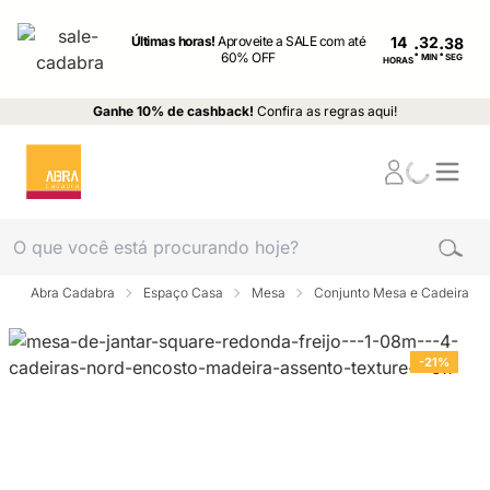
Últimas horas!
Aproveite a SALE com até
14
:
:
60% OFF
MIN
SEG
HORAS
Ganhe 10% de cashback!
Confira as regras aqui!
Abra Cadabra
Espaço Casa
Mesa
Conjunto Mesa e Cadeira
-21%