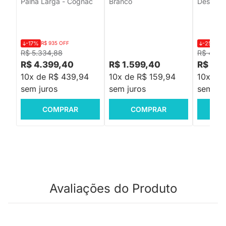
Palha Larga - Cognac
Branco
Deserto
-17%
R$ 935 OFF
-25%
R$
R$ 5.334,88
R$ 4.01
R$ 4.399,40
R$ 1.599,40
R$ 2.
10x de R$ 439,94
10x de R$ 159,94
10x de
sem juros
sem juros
sem jur
COMPRAR
COMPRAR
C
Avaliações do Produto