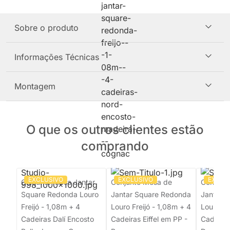
Sobre o produto
Informações Técnicas
Montagem
O que os outros clientes estão
comprando
EXCLUSIVO
EXCLUSIVO
EXCLU
Conjunto Mesa Jantar
Conjunto Mesa de
Conjunt
Square Redonda Louro
Jantar Square Redonda
Jantar 
Freijó - 1,08m + 4
Louro Freijó - 1,08m + 4
Louro Fr
Cadeiras Dalí Encosto
Cadeiras Eiffel em PP -
Cadeiras