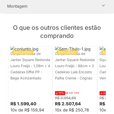
Montagem
O que os outros clientes estão
comprando
EXCLUSIVO
EXCLUSIVO
EXCLU
Conjunto Mesa de
Conjunto Mesa de
Conjunt
Jantar Square Redonda
Jantar Square Redonda
Square 
Louro Freijó - 1,08m + 4
Louro Freijó - 88cm + 2
Louro Fr
Cadeiras Eiffel PP -
Cadeiras Lalá Encosto
Cadeiras
Bege Acinzentado
Palha Creme - Cognac
Verde Ol
-17%
R$ 547 OFF
-24%
R$
R$ 3.054,88
R$ 2.24
R$ 1.599,40
R$ 2.507,64
R$ 1.6
10x de R$ 159,94
10x de R$ 250,76
10x de