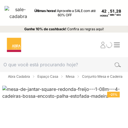
Últimas horas!
Aproveite a SALE com até
42
:
:
60% OFF
MIN
SEG
HORAS
Ganhe 10% de cashback!
Confira as regras aqui!
Abra Cadabra
Espaço Casa
Mesa
Conjunto Mesa e Cadeira
-21%