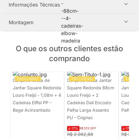
Informações Técnicas
Montagem
O que os outros clientes estão
comprando
EXCLUSIVO
EXCLUSIVO
EXCLU
Conjunto Mesa de
Conjunto Mesa Jantar
Conjunt
Jantar Square Redonda
Square Redonda 88cm
Jantar 
Louro Freijó - 1,08m + 4
Louro Freijó + 2
Louro Fr
Cadeiras Eiffel PP -
Cadeiras Dalí Encosto
Cadeiras
Bege Acinzentado
Palha Larga Assento
Palha C
PU - Cognac
-17%
R$ 513 OFF
-17%
R$ 
R$ 2.962,88
R$ 3.05