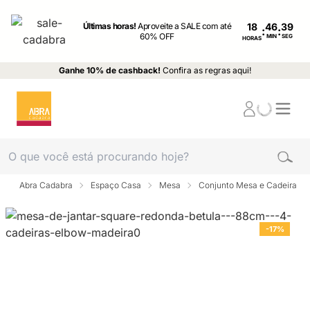
Últimas horas!
Aproveite a SALE com até
18
:
:
60% OFF
MIN
SEG
HORAS
Ganhe 10% de cashback!
Confira as regras aqui!
Abra Cadabra
Espaço Casa
Mesa
Conjunto Mesa e Cadeira
-17%