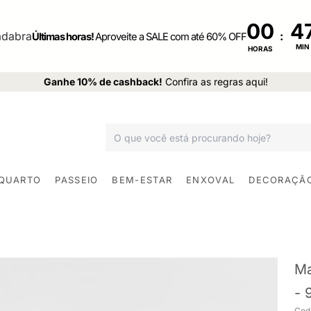
00
:
Últimas horas!
Aproveite a SALE com até 60% OFF
MIN
HORAS
Ganhe 10% de cashback!
Confira as regras aqui!
 QUARTO
PASSEIO
BEM-ESTAR
ENXOVAL
DECORAÇÃ
Ma
- 
Cod