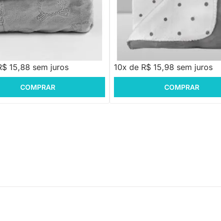
PRONTA ENTREGA
PRONTA ENTREGA
antil Sherpam Ferrete Cinza -
Manta Infantil Velvet Poá - Branc
m
Cinza
,88
R$ 159,88
R$ 15,88 sem juros
10x de R$ 15,98 sem juros
COMPRAR
COMPRAR