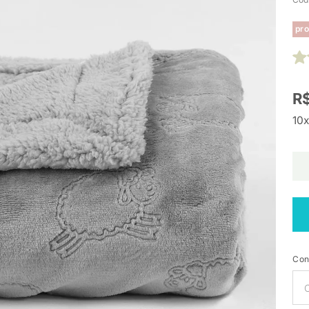
pro
R$
10x
Con