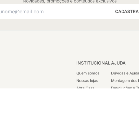
Novidades, promoções e conteúdos exclusivos
CADASTRA
INSTITUCIONAL
AJUDA
Quem somos
Dúvidas e Ajud
Nossas lojas
Montagem dos 
Abra Casa
Devoluções e T
Cashback
Segunda Via de
Nossas Campanhas
Trabalhe Cono
Vendas Corpora