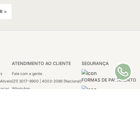
R >
ATENDIMENTO AO CLIENTE
SEGURANÇA
as
Fale com a gente
FORMAS DE PAGAMENTO
Móveis
(21) 3017-9900 | 4003-2086 (Nacional)
rocas
WhatsApp
 Boleto
(21) 97117-4398
sco
2ª a 6ª - 08h às 21h
tivas
Sábado: 08h às 12h (apenas WhatsApp)