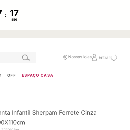
:
SEG
Nossas lojas
Entrar
O
OFF
ESPAÇO CASA
nta Infantil Sherpam Ferrete Cinza
90X110cm
. 7270108rc