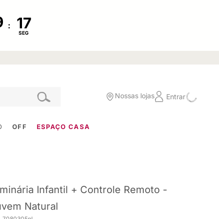
:
SEG
Nossas lojas
Entrar
O
OFF
ESPAÇO CASA
minária Infantil + Controle Remoto -
vem Natural
. 7080305nl