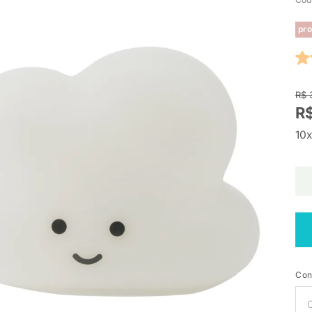
pro
R$ 
R$
10x
Con