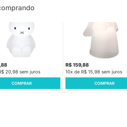
o comprando
PRONTA ENTREGA
PRONTA ENTREGA
 Infantil Miffy Natural –
Luminária Infantil Anjo - Natural
20cm
88
R$ 248,88
-16%
Economize R$ 40
-35%
Economize R$ 89
,88
R$ 159,88
R$ 20,98 sem juros
10x de R$ 15,98 sem juros
COMPRAR
COMPRAR