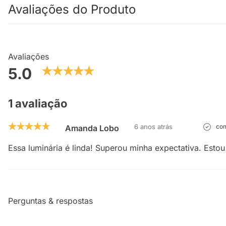
Avaliações do Produto
Avaliações
5.0
1 avaliação
6 anos atrás
com
Amanda Lobo
Essa luminária é linda! Superou minha expectativa. Est
Perguntas & respostas