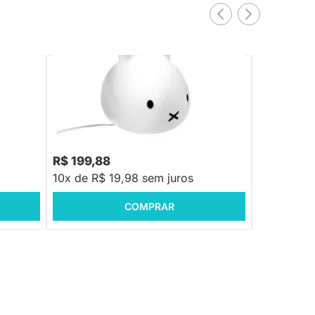
PRONTA ENTREGA
Luminária Infantil Miffy Cabeça Natural
Luminária In
Nuvem Natu
R$ 318,88
R$ 199,88
R$ 239,8
10x de R$ 19,98 sem juros
10x de R$
COMPRAR