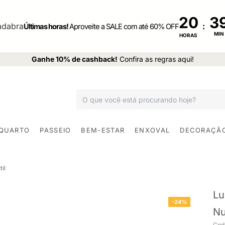
20
:
Últimas horas!
Aproveite a SALE com até 60% OFF
MIN
HORAS
Ganhe 10% de cashback!
Confira as regras aqui!
 QUARTO
PASSEIO
BEM-ESTAR
ENXOVAL
DECORAÇÃ
til
Lu
-24%
Nu
Cod