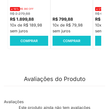
-16%
R$ 380 OFF
-21%
R$
R$ 2.279,88
R$ 699,
R$ 1.899,88
R$ 799,88
R$ 54
10x de R$ 189,98
10x de R$ 79,98
10x de
sem juros
sem juros
sem jur
COMPRAR
COMPRAR
C
Avaliações do Produto
Avaliações
Este produto ainda não tem avaliações