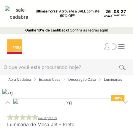
Últimas horas!
Aproveite a SALE com até
26
:
:
60% OFF
MIN
SEG
HORAS
Ganhe 10% de cashback!
Confira as regras aqui!
Abra Cadabra
Espaço Casa
Decoração Casa
Luminárias
-66%
AVALIAÇÕES (0)
Luminária de Mesa Jet - Preto