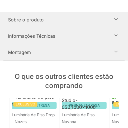
Sobre o produto
Informações Técnicas
Montagem
O que os outros clientes estão
comprando
EXCLUSIVO
EXCLU
PRONTA ENTREGA
PRONTA ENTREGA
PRON
Luminária de Piso Drop
Luminária de Piso
Luminár
- Nozes
Navona
Navona