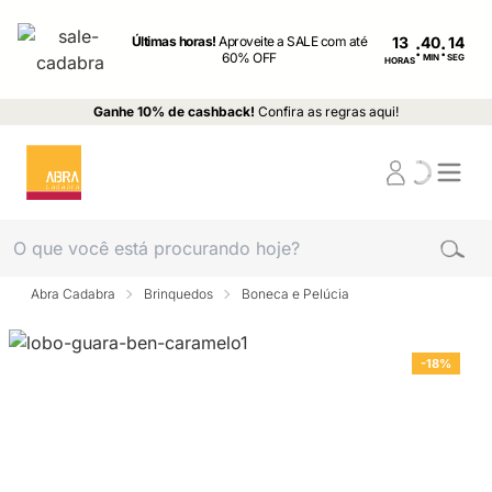
Últimas horas!
Aproveite a SALE com até
13
:
:
60% OFF
MIN
SEG
HORAS
Ganhe 10% de cashback!
Confira as regras aqui!
Abra Cadabra
Brinquedos
Boneca e Pelúcia
-18%