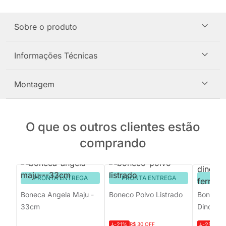
Sobre o produto
Informações Técnicas
Montagem
O que os outros clientes estão
comprando
PRONTA ENTREGA
PRONTA ENTREGA
PRON
Boneca Angela Maju -
Boneco Polvo Listrado
Boneco 
33cm
Dinossau
-21%
R$ 30 OFF
-25%
R$