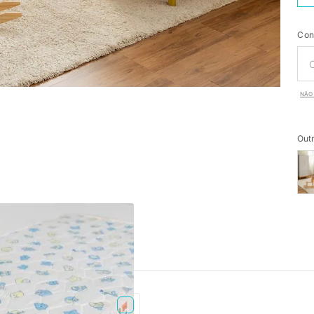
Con
NÃO 
Outr