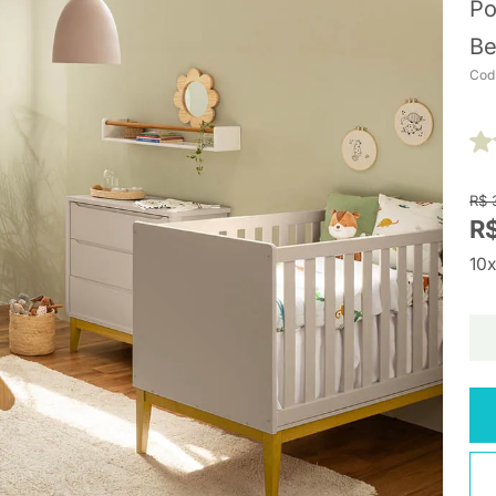
Po
Be
Cod
R$ 
R$
10x