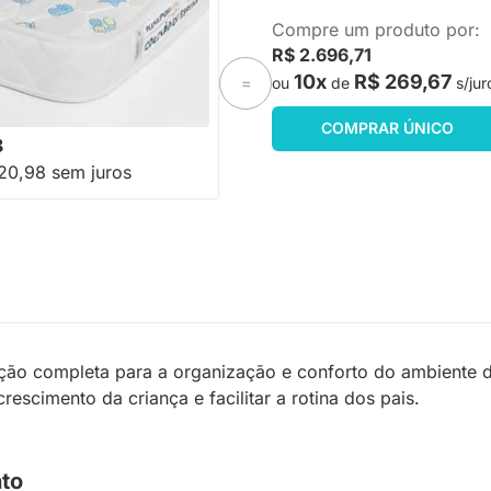
PRONTA ENTREGA
Compre um produto por:
Espuma Plummi Berço
R$ 2.696,71
x10cm D18
10x
R$ 269,67
ou
de
s/jur
=
-18%
Economize R$ 49
COMPRAR ÚNICO
8
20,98 sem juros
ução completa para a organização e conforto do ambiente d
escimento da criança e facilitar a rotina dos pais.
to