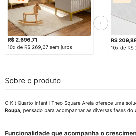
Kit Quarto Infantil Theo Square Areia –
Cômoda 3 Gavetas + Guarda-Roupa 2
Colchão de 
Portas com Pés em Madeira Natural +
70cmx1,30m
Berço
-16%
Economize R$ 542
R$ 3.238,88
R$ 258,88
R$ 2.696,71
R$ 209,8
10x de R$ 269,67 sem juros
10x de R$ 
Sobre o produto
O Kit Quarto Infantil Theo Square Areia oferece uma sol
Roupa
, pensado para acompanhar as diversas fases do cr
Funcionalidade que acompanha o crescimen