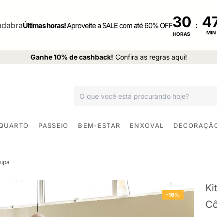
30
:
Últimas horas!
Aproveite a SALE com até 60% OFF
MIN
HORAS
Ganhe 10% de cashback!
Confira as regras aqui!
 QUARTO
PASSEIO
BEM-ESTAR
ENXOVAL
DECORAÇÃ
oupa
Ki
-16%
Cô